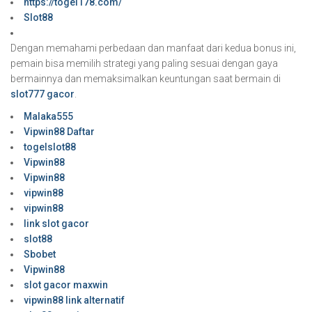
https://togel178.com/
Slot88
Dengan memahami perbedaan dan manfaat dari kedua bonus ini,
pemain bisa memilih strategi yang paling sesuai dengan gaya
bermainnya dan memaksimalkan keuntungan saat bermain di
slot777 gacor
.
Malaka555
Vipwin88 Daftar
togelslot88
Vipwin88
Vipwin88
vipwin88
vipwin88
link slot gacor
slot88
Sbobet
Vipwin88
slot gacor maxwin
vipwin88 link alternatif