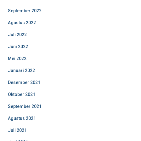
September 2022
Agustus 2022
Juli 2022
Juni 2022
Mei 2022
Januari 2022
Desember 2021
Oktober 2021
September 2021
Agustus 2021
Juli 2021