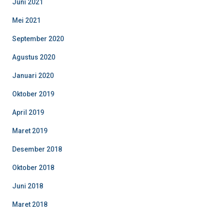
Juni 2021
Mei 2021
September 2020
Agustus 2020
Januari 2020
Oktober 2019
April 2019
Maret 2019
Desember 2018
Oktober 2018
Juni 2018
Maret 2018