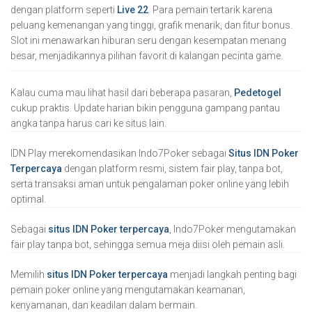
dengan platform seperti
Live 22
. Para pemain tertarik karena
peluang kemenangan yang tinggi, grafik menarik, dan fitur bonus.
Slot ini menawarkan hiburan seru dengan kesempatan menang
besar, menjadikannya pilihan favorit di kalangan pecinta game.
Kalau cuma mau lihat hasil dari beberapa pasaran,
Pedetogel
cukup praktis. Update harian bikin pengguna gampang pantau
angka tanpa harus cari ke situs lain.
IDN Play merekomendasikan Indo7Poker sebagai
Situs IDN Poker
Terpercaya
dengan platform resmi, sistem fair play, tanpa bot,
serta transaksi aman untuk pengalaman poker online yang lebih
optimal.
Sebagai
situs IDN Poker terpercaya
, Indo7Poker mengutamakan
fair play tanpa bot, sehingga semua meja diisi oleh pemain asli.
Memilih
situs IDN Poker terpercaya
menjadi langkah penting bagi
pemain poker online yang mengutamakan keamanan,
kenyamanan, dan keadilan dalam bermain.