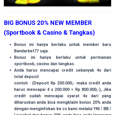
BIG BONUS 20% NEW MEMBER
(Sportbook & Casino & Tangkas)
Bonus ini hanya berlaku untuk member baru
Bandarbet77 saja.
Bonus ini hanya berlaku untuk permainan
sportbook, casino dan tangkas.
Anda harus mencapai credit sebanyak 4x dari
total deposit
contoh : (Deposit Rp 200.000,- maka credit anda
harus mencapai 4 x 200.000 = Rp 800.000,-), Jika
credit sudah mencapai syarat 4x dari yang
diharuskan anda bisa mengklaim bonus 20% anda
dengan menginfokan ke cs kami melalui YM / BB /