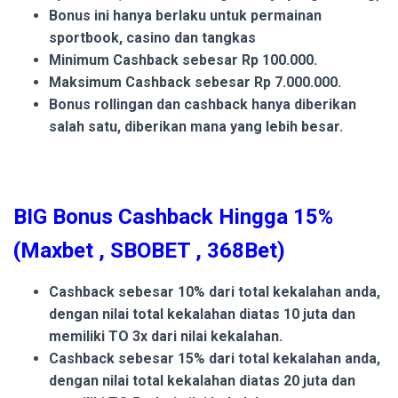
Bonus ini hanya berlaku untuk permainan
sportbook, casino dan tangkas
Minimum Cashback sebesar Rp 100.000.
Maksimum Cashback sebesar Rp 7.000.000.
Bonus rollingan dan cashback hanya diberikan
salah satu, diberikan mana yang lebih besar.
BIG Bonus Cashback Hingga 15%
(Maxbet , SBOBET , 368Bet)
Cashback sebesar 10% dari total kekalahan anda,
dengan nilai total kekalahan diatas 10 juta dan
memiliki TO 3x dari nilai kekalahan.
Cashback sebesar 15% dari total kekalahan anda,
dengan nilai total kekalahan diatas 20 juta dan