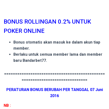
BONUS ROLLINGAN 0.2% UNTUK
POKER ONLINE
Bonus otomatis akan masuk ke dalam akun tiap
member.
Berlaku untuk semua member lama dan member
baru Bandarbet77.
==============================================
==============================
PERATURAN BONUS BERUBAH PER TANGGAL 07 Juni
2016
NB :