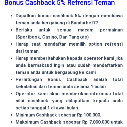
Bonus Cashback 5% Refrensi Teman
Dapatkan bonus cashback 5% dengan membawa
teman anda bergabung di Bandarbet77.
Berlaku untuk semua macam permainan
(Sportbook, Casino, Dan Tangkas)
Harap saat mendaftar memilih option refrensi
dari teman.
Harap memberitahukan kepada operator kami jika
anda bermaksud ingin atau sudah mendaftarkan
teman anda untuk bergabung ke kami
Perhitungan Bonus Cashback adalah total
kekalahan dari teman anda selama 1 bulan
Operator kami akan memberikan informasi total
nilai cashback yang didapatkan kepada anda
setiap tanggal 1 di awal bulan.
Minimum Cashback sebesar Rp 100.000.
Maksimum Cashback sebesar Rp 7.000.000 untuk