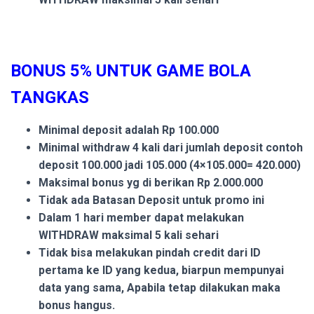
BONUS 5% UNTUK GAME BOLA
TANGKAS
Minimal deposit adalah Rp 100.000
Minimal withdraw 4 kali dari jumlah deposit contoh
deposit 100.000 jadi 105.000 (4×105.000= 420.000)
Maksimal bonus yg di berikan Rp 2.000.000
Tidak ada Batasan Deposit untuk promo ini
Dalam 1 hari member dapat melakukan
WITHDRAW maksimal 5 kali sehari
Tidak bisa melakukan pindah credit dari ID
pertama ke ID yang kedua, biarpun mempunyai
data yang sama, Apabila tetap dilakukan maka
bonus hangus.