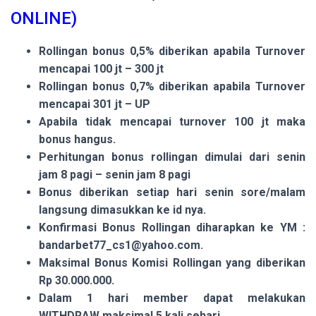
ONLINE)
Rollingan bonus 0,5% diberikan apabila Turnover
mencapai 100 jt – 300 jt
Rollingan bonus 0,7% diberikan apabila Turnover
mencapai 301 jt – UP
Apabila tidak mencapai turnover 100 jt maka
bonus hangus.
Perhitungan bonus rollingan dimulai dari senin
jam 8 pagi – senin jam 8 pagi
Bonus diberikan setiap hari senin sore/malam
langsung dimasukkan ke id nya.
Konfirmasi Bonus Rollingan diharapkan ke YM :
bandarbet77_cs1@yahoo.com
.
Maksimal Bonus Komisi Rollingan yang diberikan
Rp 30.000.000.
Dalam 1 hari member dapat melakukan
WITHDRAW maksimal 5 kali sehari