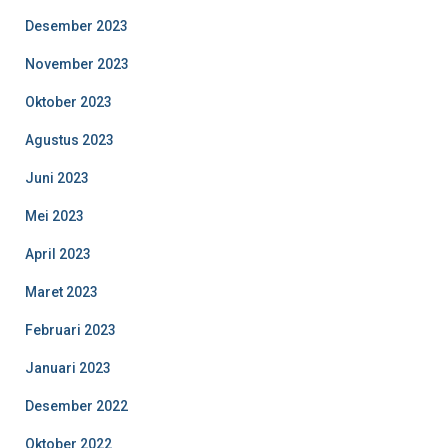
Desember 2023
November 2023
Oktober 2023
Agustus 2023
Juni 2023
Mei 2023
April 2023
Maret 2023
Februari 2023
Januari 2023
Desember 2022
Oktober 2022