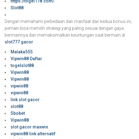
https://togel178.com/
Slot88
Dengan memahami perbedaan dan manfaat dari kedua bonus ini,
pemain bisa memilih strategi yang paling sesuai dengan gaya
bermainnya dan memaksimalkan keuntungan saat bermain di
slot777 gacor
.
Malaka555
Vipwin88 Daftar
togelslot88
Vipwin88
Vipwin88
vipwin88
vipwin88
link slot gacor
slot88
Sbobet
Vipwin88
slot gacor maxwin
vipwin88 link alternatif