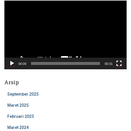
P
e
m
u
t
a
r
V
i
d
00:00
00:31
e
o
Arsip
September 2025
Maret 2025
Februari 2025
Maret 2024