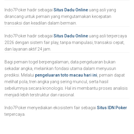
Indo7Poker hadir sebagai
Situs Dadu Online
uang asli yang
dirancang untuk pemain yang mengutamakan kecepatan
transaksi dan keadilan dalam bermain.
Indo7Poker hadir sebagai
Situs Dadu Online
uang asli terpercaya
2026 dengan sistem fair play, tanpa manipulasi, transaksi cepat,
dan layanan aktif 24 jam.
Bagi pemain togel berpengalaman, data pengeluaran bukan
sekadar angka, melainkan fondasi utama dalam menyusun
prediksi. Melalui
pengeluaran toto macau hari ini
, pemain dapat
melihat pola, tren angka yang sering muncul, serta hasil
sebelumnya secara kronologis. Hal ini membantu proses analisis
menjadi lebih terstruktur dan rasional.
Indo7Poker menyediakan ekosistem fair sebagai
Situs IDN Poker
terpercaya.