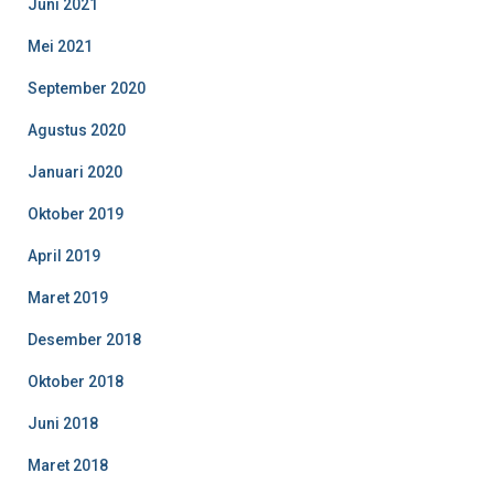
Juni 2021
Mei 2021
September 2020
Agustus 2020
Januari 2020
Oktober 2019
April 2019
Maret 2019
Desember 2018
Oktober 2018
Juni 2018
Maret 2018