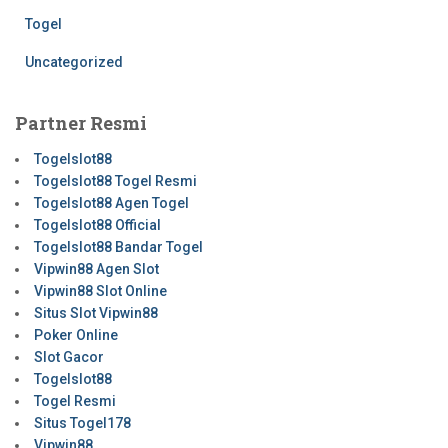
Togel
Uncategorized
Partner Resmi
Togelslot88
Togelslot88 Togel Resmi
Togelslot88 Agen Togel
Togelslot88 Official
Togelslot88 Bandar Togel
Vipwin88 Agen Slot
Vipwin88 Slot Online
Situs Slot Vipwin88
Poker Online
Slot Gacor
Togelslot88
Togel Resmi
Situs Togel178
Vipwin88