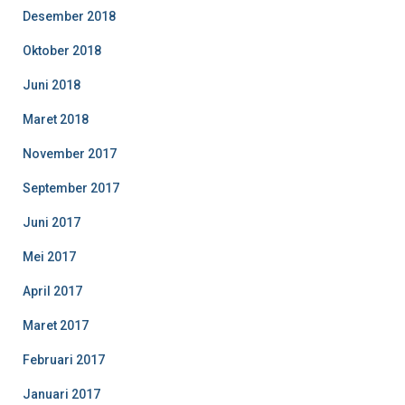
Desember 2018
Oktober 2018
Juni 2018
Maret 2018
November 2017
September 2017
Juni 2017
Mei 2017
April 2017
Maret 2017
Februari 2017
Januari 2017