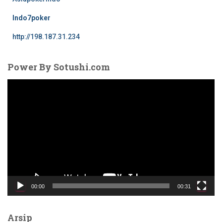
:
Indo7poker
http://198.187.31.234
Power By Sotushi.com
P
e
m
u
t
a
r
V
i
d
00:00
00:31
e
o
Arsip