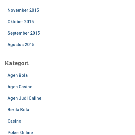
November 2015
Oktober 2015
September 2015
Agustus 2015
Kategori
Agen Bola
Agen Casino
Agen Judi Online
Berita Bola
Casino
Poker Online