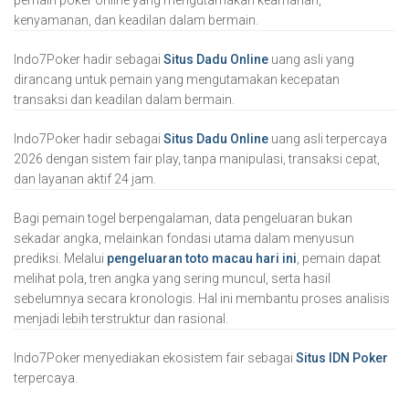
kenyamanan, dan keadilan dalam bermain.
Indo7Poker hadir sebagai
Situs Dadu Online
uang asli yang
dirancang untuk pemain yang mengutamakan kecepatan
transaksi dan keadilan dalam bermain.
Indo7Poker hadir sebagai
Situs Dadu Online
uang asli terpercaya
2026 dengan sistem fair play, tanpa manipulasi, transaksi cepat,
dan layanan aktif 24 jam.
Bagi pemain togel berpengalaman, data pengeluaran bukan
sekadar angka, melainkan fondasi utama dalam menyusun
prediksi. Melalui
pengeluaran toto macau hari ini
, pemain dapat
melihat pola, tren angka yang sering muncul, serta hasil
sebelumnya secara kronologis. Hal ini membantu proses analisis
menjadi lebih terstruktur dan rasional.
Indo7Poker menyediakan ekosistem fair sebagai
Situs IDN Poker
terpercaya.