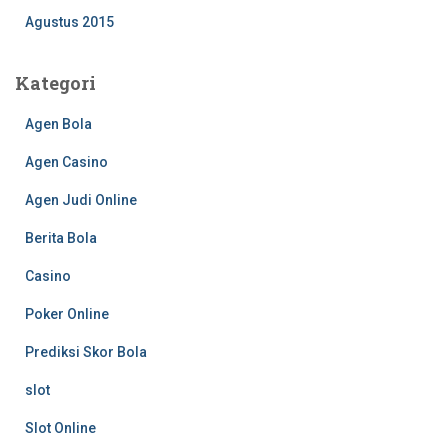
Agustus 2015
Kategori
Agen Bola
Agen Casino
Agen Judi Online
Berita Bola
Casino
Poker Online
Prediksi Skor Bola
slot
Slot Online