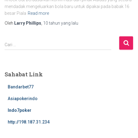
mendadak mengeluarkan bola baru untuk dipakai pada babak 16
besar Piala
Read more
Oleh
Larry Phillips
,
10 tahun
yang lalu
C
Cari …
a
r
i
u
Sahabat Link
n
t
Bandarbet77
u
k
Asiapokerindo
:
Indo7poker
http://198.187.31.234