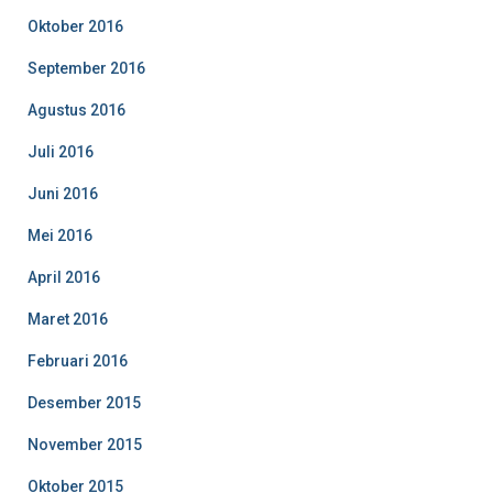
Oktober 2016
September 2016
Agustus 2016
Juli 2016
Juni 2016
Mei 2016
April 2016
Maret 2016
Februari 2016
Desember 2015
November 2015
Oktober 2015