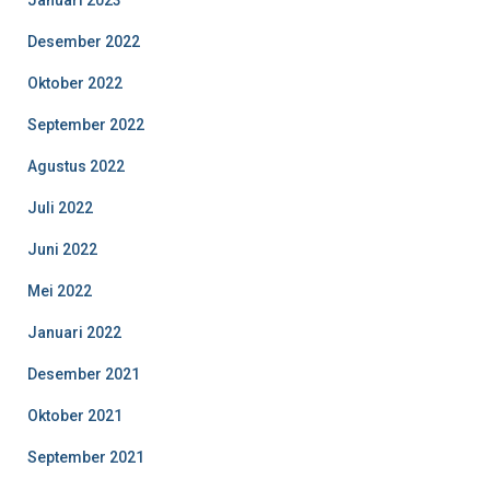
Januari 2023
Desember 2022
Oktober 2022
September 2022
Agustus 2022
Juli 2022
Juni 2022
Mei 2022
Januari 2022
Desember 2021
Oktober 2021
September 2021