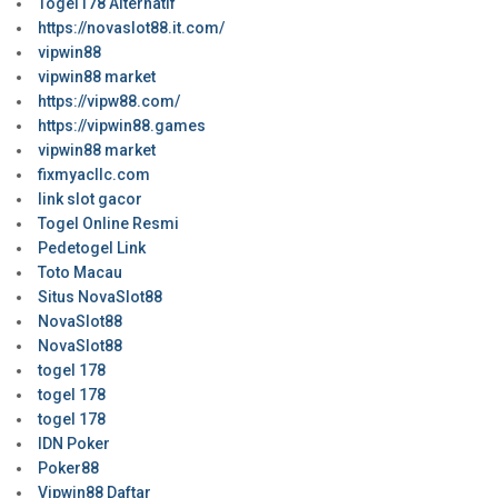
Togel178 Alternatif
https://novaslot88.it.com/
vipwin88
vipwin88 market
https://vipw88.com/
https://vipwin88.games
vipwin88 market
fixmyacllc.com
link slot gacor
Togel Online Resmi
Pedetogel Link
Toto Macau
Situs NovaSlot88
NovaSlot88
NovaSlot88
togel 178
togel 178
togel 178
IDN Poker
Poker88
Vipwin88 Daftar