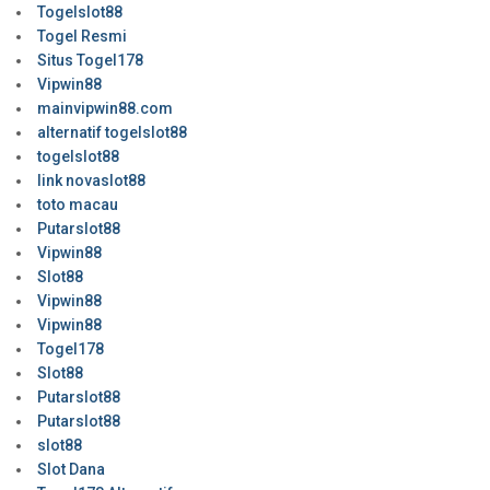
Togelslot88
Togel Resmi
Situs Togel178
Vipwin88
mainvipwin88.com
alternatif togelslot88
togelslot88
link novaslot88
toto macau
Putarslot88
Vipwin88
Slot88
Vipwin88
Vipwin88
Togel178
Slot88
Putarslot88
Putarslot88
slot88
Slot Dana