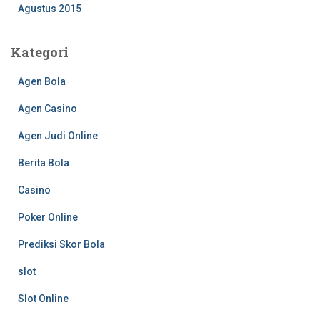
Agustus 2015
Kategori
Agen Bola
Agen Casino
Agen Judi Online
Berita Bola
Casino
Poker Online
Prediksi Skor Bola
slot
Slot Online