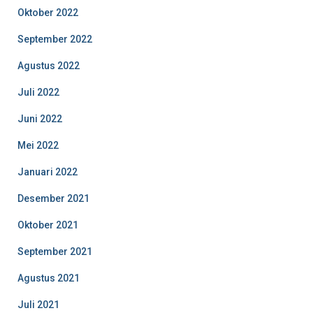
Oktober 2022
September 2022
Agustus 2022
Juli 2022
Juni 2022
Mei 2022
Januari 2022
Desember 2021
Oktober 2021
September 2021
Agustus 2021
Juli 2021