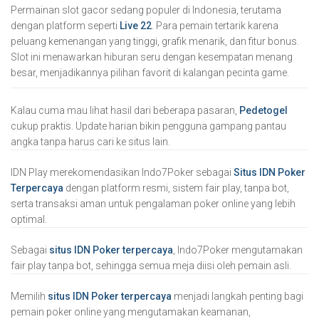
Permainan slot gacor sedang populer di Indonesia, terutama
dengan platform seperti
Live 22
. Para pemain tertarik karena
peluang kemenangan yang tinggi, grafik menarik, dan fitur bonus.
Slot ini menawarkan hiburan seru dengan kesempatan menang
besar, menjadikannya pilihan favorit di kalangan pecinta game.
Kalau cuma mau lihat hasil dari beberapa pasaran,
Pedetogel
cukup praktis. Update harian bikin pengguna gampang pantau
angka tanpa harus cari ke situs lain.
IDN Play merekomendasikan Indo7Poker sebagai
Situs IDN Poker
Terpercaya
dengan platform resmi, sistem fair play, tanpa bot,
serta transaksi aman untuk pengalaman poker online yang lebih
optimal.
Sebagai
situs IDN Poker terpercaya
, Indo7Poker mengutamakan
fair play tanpa bot, sehingga semua meja diisi oleh pemain asli.
Memilih
situs IDN Poker terpercaya
menjadi langkah penting bagi
pemain poker online yang mengutamakan keamanan,