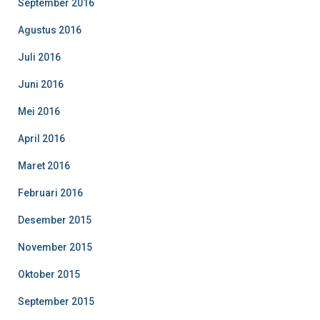
September 2016
Agustus 2016
Juli 2016
Juni 2016
Mei 2016
April 2016
Maret 2016
Februari 2016
Desember 2015
November 2015
Oktober 2015
September 2015