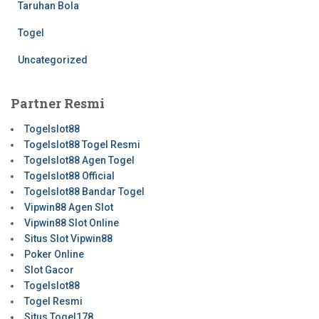
Taruhan Bola
Togel
Uncategorized
Partner Resmi
Togelslot88
Togelslot88 Togel Resmi
Togelslot88 Agen Togel
Togelslot88 Official
Togelslot88 Bandar Togel
Vipwin88 Agen Slot
Vipwin88 Slot Online
Situs Slot Vipwin88
Poker Online
Slot Gacor
Togelslot88
Togel Resmi
Situs Togel178