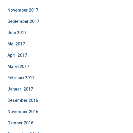
November 2017
September 2017
Juni 2017
Mei 2017
April 2017
Maret 2017
Februari 2017
Januari 2017
Desember 2016
November 2016
Oktober 2016