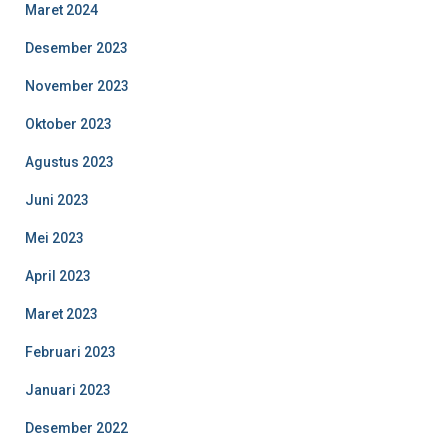
Maret 2024
Desember 2023
November 2023
Oktober 2023
Agustus 2023
Juni 2023
Mei 2023
April 2023
Maret 2023
Februari 2023
Januari 2023
Desember 2022