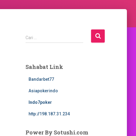
C
Cari …
a
r
i
u
Sahabat Link
n
t
Bandarbet77
u
k
Asiapokerindo
:
Indo7poker
http://198.187.31.234
Power By Sotushi.com