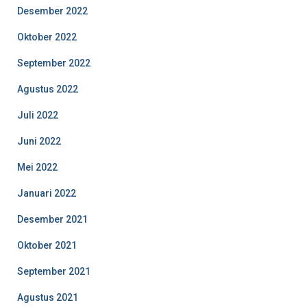
Desember 2022
Oktober 2022
September 2022
Agustus 2022
Juli 2022
Juni 2022
Mei 2022
Januari 2022
Desember 2021
Oktober 2021
September 2021
Agustus 2021