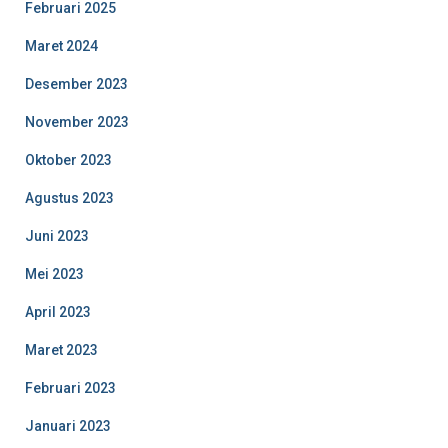
Februari 2025
Maret 2024
Desember 2023
November 2023
Oktober 2023
Agustus 2023
Juni 2023
Mei 2023
April 2023
Maret 2023
Februari 2023
Januari 2023