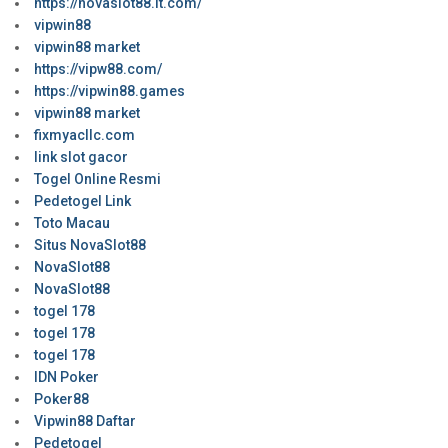
https://novaslot88.it.com/
vipwin88
vipwin88 market
https://vipw88.com/
https://vipwin88.games
vipwin88 market
fixmyacllc.com
link slot gacor
Togel Online Resmi
Pedetogel Link
Toto Macau
Situs NovaSlot88
NovaSlot88
NovaSlot88
togel 178
togel 178
togel 178
IDN Poker
Poker88
Vipwin88 Daftar
Pedetogel