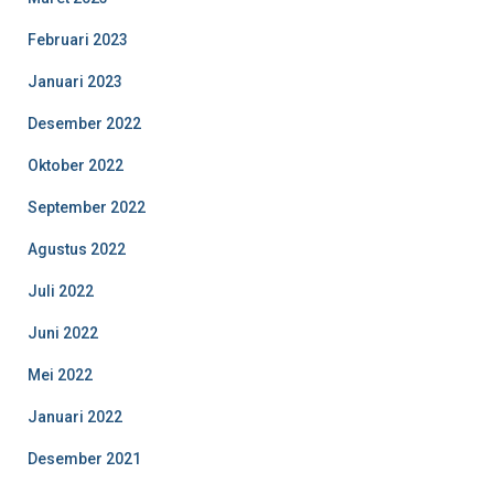
Februari 2023
Januari 2023
Desember 2022
Oktober 2022
September 2022
Agustus 2022
Juli 2022
Juni 2022
Mei 2022
Januari 2022
Desember 2021