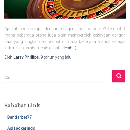
Apakah anda sempat dengan mengenai casino online ? Tempat di
mana beberapa orang juga akan memperoleh kekayaan dengan
saat yang singkat dan tempat di mana beberapa manusia dapat
jadi miskin tambah lebih cepat.
(lebih…)
Oleh
Larry Phillips
,
9 tahun
yang lalu
C
Cari …
a
r
i
u
Sahabat Link
n
t
Bandarbet77
u
k
Asiapokerindo