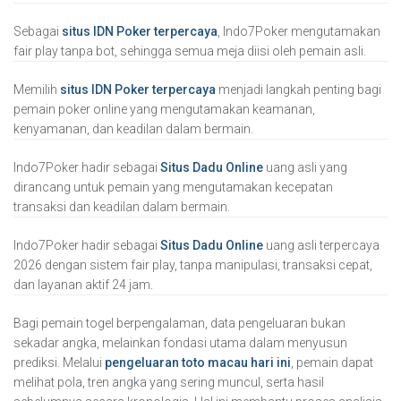
Sebagai
situs IDN Poker terpercaya
, Indo7Poker mengutamakan
fair play tanpa bot, sehingga semua meja diisi oleh pemain asli.
Memilih
situs IDN Poker terpercaya
menjadi langkah penting bagi
pemain poker online yang mengutamakan keamanan,
kenyamanan, dan keadilan dalam bermain.
Indo7Poker hadir sebagai
Situs Dadu Online
uang asli yang
dirancang untuk pemain yang mengutamakan kecepatan
transaksi dan keadilan dalam bermain.
Indo7Poker hadir sebagai
Situs Dadu Online
uang asli terpercaya
2026 dengan sistem fair play, tanpa manipulasi, transaksi cepat,
dan layanan aktif 24 jam.
Bagi pemain togel berpengalaman, data pengeluaran bukan
sekadar angka, melainkan fondasi utama dalam menyusun
prediksi. Melalui
pengeluaran toto macau hari ini
, pemain dapat
melihat pola, tren angka yang sering muncul, serta hasil