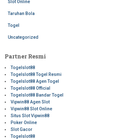
Slot Online
Taruhan Bola
Togel
Uncategorized
Partner Resmi
Togelslot88
Togelslot88 Togel Resmi
Togelslot88 Agen Togel
Togelslot88 Official
Togelslot88 Bandar Togel
Vipwin88 Agen Slot
Vipwin88 Slot Online
Situs Slot Vipwin88
Poker Online
Slot Gacor
Togelslot88