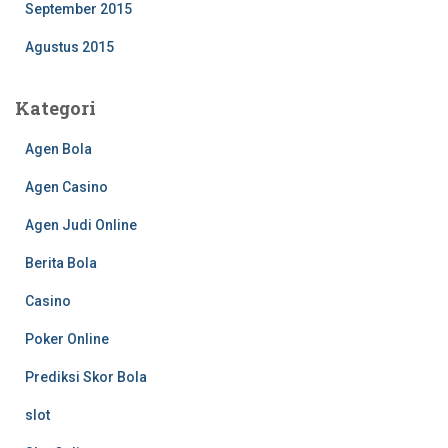
September 2015
Agustus 2015
Kategori
Agen Bola
Agen Casino
Agen Judi Online
Berita Bola
Casino
Poker Online
Prediksi Skor Bola
slot