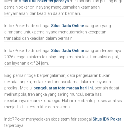
Memilih
situs IDN Poker terpercaya
menjadi langkah penting bagi
pemain poker online yang mengutamakan keamanan,
kenyamanan, dan keadilan dalam bermain.
Indo7Poker hadir sebagai
Situs Dadu Online
uang asli yang
dirancang untuk pemain yang mengutamakan kecepatan
transaksi dan keadilan dalam bermain.
Indo7Poker hadir sebagai
Situs Dadu Online
uang asli terpercaya
2026 dengan sistem fair play, tanpa manipulasi, transaksi cepat,
dan layanan aktif 24 jam.
Bagi pemain togel berpengalaman, data pengeluaran bukan
sekadar angka, melainkan fondasi utama dalam menyusun
prediksi. Melalui
pengeluaran toto macau hari ini
, pemain dapat
melihat pola, tren angka yang sering muncul, serta hasil
sebelumnya secara kronologis. Hal ini membantu proses analisis
menjadi lebih terstruktur dan rasional.
Indo7Poker menyediakan ekosistem fair sebagai
Situs IDN Poker
terpercaya.