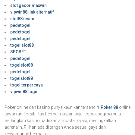
slot gacor maxwin
vipwin88 link alternatif
slot88resmi
pedetogel
pedetogel
pedetogel
togel slot88
SBOBET
pedetogel
togelslot88
pedetogel
togelslot88
togel terpercaya
vipwin88 login
Poker online dan kasino punya keunikan tersendiri.
Poker 88
online
tawarkan fleksibilitas bermain kapan saja, cocok bagi pemula.
Sedangkan kasino hadirkan atmosfer nyata, meningkatkan
adrenalin. Pilihan ada di tangan Anda sesuai gaya dan
kenyamanan bermain.