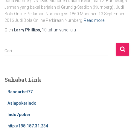
pada Nurnberg vs 1860 Munchen Dalam Kelanjutan 2. Bundesliga
Jerman yang bakal berjalan di Grundig-Stadion (Nürnberg) . Judi
Bola Online Perkiraan Nurnberg vs 1860 Munchen 13 September
2016 Judi Bola Online Perkiraan Nurnberg
Read more
Oleh
Larry Phillips
,
10 tahun
yang lalu
C
Cari …
a
r
i
u
Sahabat Link
n
t
Bandarbet77
u
k
Asiapokerindo
:
Indo7poker
http://198.187.31.234