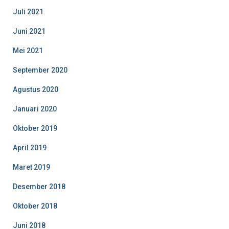
Juli 2021
Juni 2021
Mei 2021
September 2020
Agustus 2020
Januari 2020
Oktober 2019
April 2019
Maret 2019
Desember 2018
Oktober 2018
Juni 2018