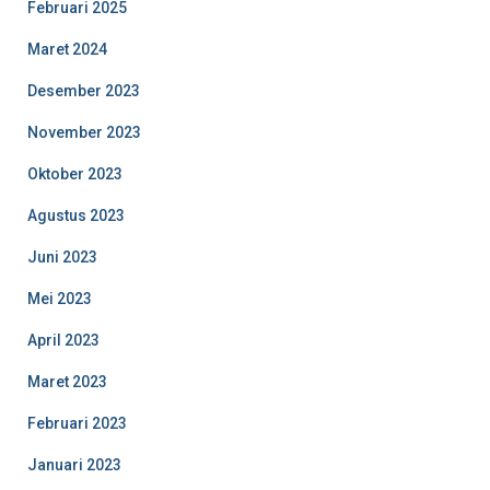
Februari 2025
Maret 2024
Desember 2023
November 2023
Oktober 2023
Agustus 2023
Juni 2023
Mei 2023
April 2023
Maret 2023
Februari 2023
Januari 2023