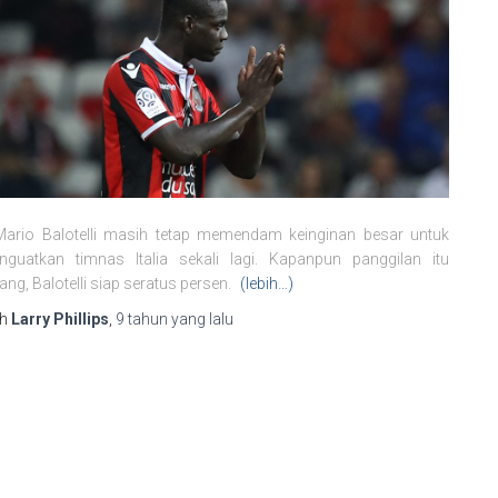
Mario Balotelli masih tetap memendam keinginan besar untuk
nguatkan timnas Italia sekali lagi. Kapanpun panggilan itu
ang, Balotelli siap seratus persen.
(lebih…)
eh
Larry Phillips
,
9 tahun
yang lalu