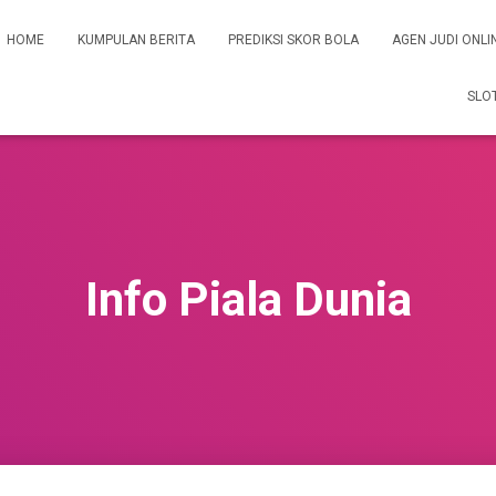
HOME
KUMPULAN BERITA
PREDIKSI SKOR BOLA
AGEN JUDI ONLI
SLO
Info Piala Dunia