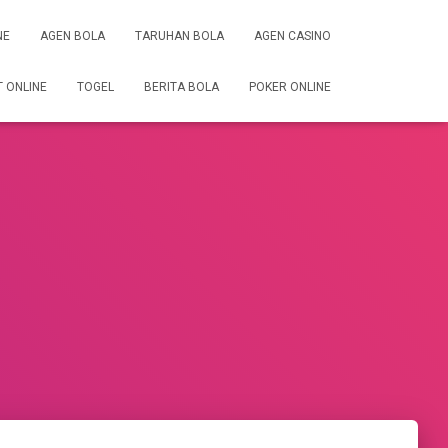
NE
AGEN BOLA
TARUHAN BOLA
AGEN CASINO
T ONLINE
TOGEL
BERITA BOLA
POKER ONLINE