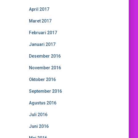
April 2017
Maret 2017
Februari 2017
Januari 2017
Desember 2016
November 2016
Oktober 2016
September 2016
Agustus 2016
Juli 2016
Juni 2016
Mei 2016