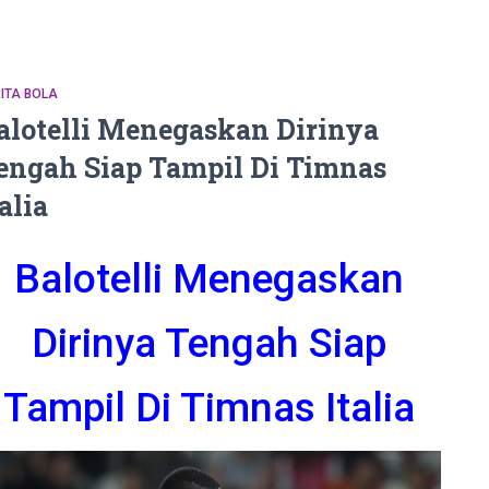
ITA BOLA
alotelli Menegaskan Dirinya
engah Siap Tampil Di Timnas
talia
Balotelli Menegaskan
Dirinya Tengah Siap
Tampil Di Timnas Italia