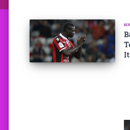
BER
B
T
I