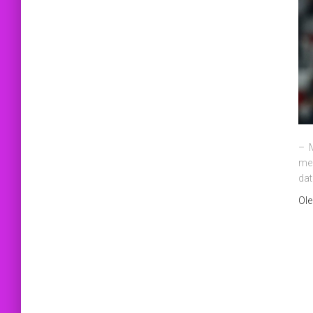
– 
me
dat
Ol