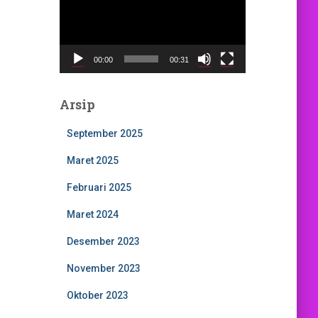
m
u
t
a
00:00
00:31
r
V
i
Arsip
d
e
September 2025
o
Maret 2025
Februari 2025
Maret 2024
Desember 2023
November 2023
Oktober 2023