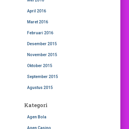
April 2016
Maret 2016
Februari 2016
Desember 2015
November 2015
Oktober 2015
September 2015
Agustus 2015
Kategori
Agen Bola
Agen Casino