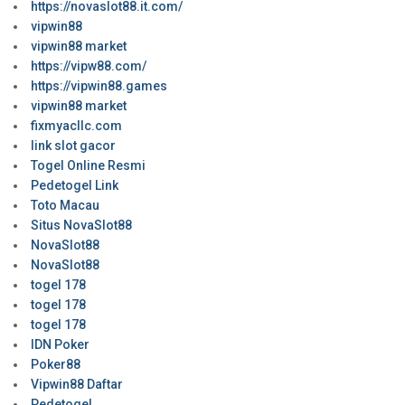
https://novaslot88.it.com/
vipwin88
vipwin88 market
https://vipw88.com/
https://vipwin88.games
vipwin88 market
fixmyacllc.com
link slot gacor
Togel Online Resmi
Pedetogel Link
Toto Macau
Situs NovaSlot88
NovaSlot88
NovaSlot88
togel 178
togel 178
togel 178
IDN Poker
Poker88
Vipwin88 Daftar
Pedetogel