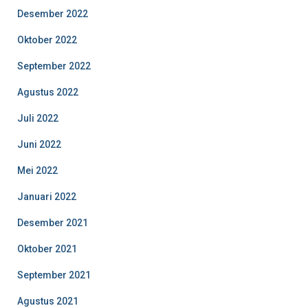
Desember 2022
Oktober 2022
September 2022
Agustus 2022
Juli 2022
Juni 2022
Mei 2022
Januari 2022
Desember 2021
Oktober 2021
September 2021
Agustus 2021