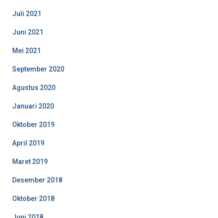
Juli 2021
Juni 2021
Mei 2021
September 2020
Agustus 2020
Januari 2020
Oktober 2019
April 2019
Maret 2019
Desember 2018
Oktober 2018
Juni 2018