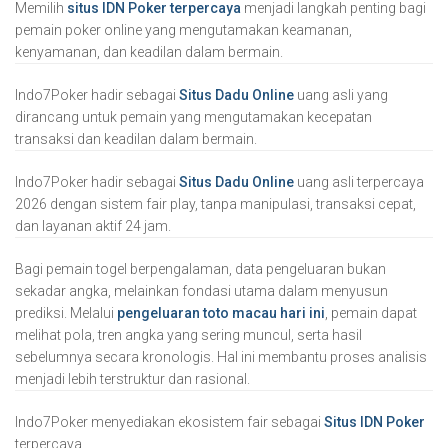
Memilih
situs IDN Poker terpercaya
menjadi langkah penting bagi
pemain poker online yang mengutamakan keamanan,
kenyamanan, dan keadilan dalam bermain.
Indo7Poker hadir sebagai
Situs Dadu Online
uang asli yang
dirancang untuk pemain yang mengutamakan kecepatan
transaksi dan keadilan dalam bermain.
Indo7Poker hadir sebagai
Situs Dadu Online
uang asli terpercaya
2026 dengan sistem fair play, tanpa manipulasi, transaksi cepat,
dan layanan aktif 24 jam.
Bagi pemain togel berpengalaman, data pengeluaran bukan
sekadar angka, melainkan fondasi utama dalam menyusun
prediksi. Melalui
pengeluaran toto macau hari ini
, pemain dapat
melihat pola, tren angka yang sering muncul, serta hasil
sebelumnya secara kronologis. Hal ini membantu proses analisis
menjadi lebih terstruktur dan rasional.
Indo7Poker menyediakan ekosistem fair sebagai
Situs IDN Poker
terpercaya.