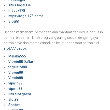
situs togel178
masuk178
https://togel178.com/
Slot88
Dengan memahami perbedaan dan manfaat dari kedua bonus ini,
pemain bisa memilih strategi yang paling sesuai dengan gaya
bermainnya dan memaksimalkan keuntungan saat bermain di
slot777 gacor
.
Malaka555
Vipwin88 Daftar
togelslot88
Vipwin88
Vipwin88
vipwin88
vipwin88
link slot gacor
slot88
Sbobet