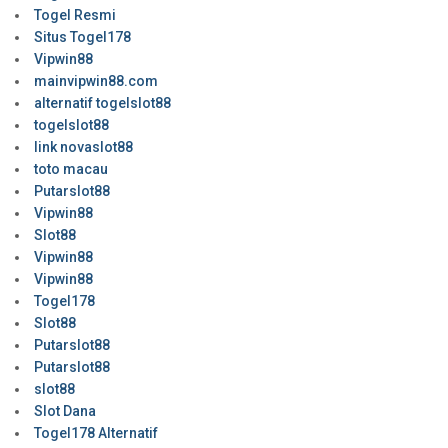
Togel Resmi
Situs Togel178
Vipwin88
mainvipwin88.com
alternatif togelslot88
togelslot88
link novaslot88
toto macau
Putarslot88
Vipwin88
Slot88
Vipwin88
Vipwin88
Togel178
Slot88
Putarslot88
Putarslot88
slot88
Slot Dana
Togel178 Alternatif