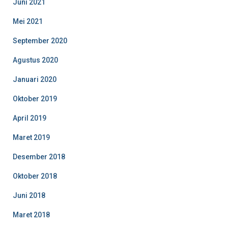
Juni 2021
Mei 2021
September 2020
Agustus 2020
Januari 2020
Oktober 2019
April 2019
Maret 2019
Desember 2018
Oktober 2018
Juni 2018
Maret 2018