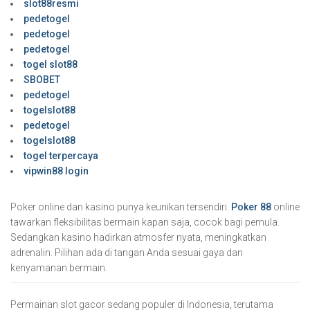
slot88resmi
pedetogel
pedetogel
pedetogel
togel slot88
SBOBET
pedetogel
togelslot88
pedetogel
togelslot88
togel terpercaya
vipwin88 login
Poker online dan kasino punya keunikan tersendiri.
Poker 88
online
tawarkan fleksibilitas bermain kapan saja, cocok bagi pemula.
Sedangkan kasino hadirkan atmosfer nyata, meningkatkan
adrenalin. Pilihan ada di tangan Anda sesuai gaya dan
kenyamanan bermain.
Permainan slot gacor sedang populer di Indonesia, terutama