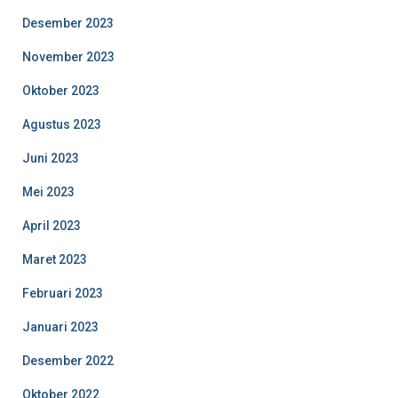
Desember 2023
November 2023
Oktober 2023
Agustus 2023
Juni 2023
Mei 2023
April 2023
Maret 2023
Februari 2023
Januari 2023
Desember 2022
Oktober 2022