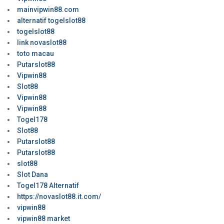
mainvipwin88.com
alternatif togelslot88
togelslot88
link novaslot88
toto macau
Putarslot88
Vipwin88
Slot88
Vipwin88
Vipwin88
Togel178
Slot88
Putarslot88
Putarslot88
slot88
Slot Dana
Togel178 Alternatif
https://novaslot88.it.com/
vipwin88
vipwin88 market