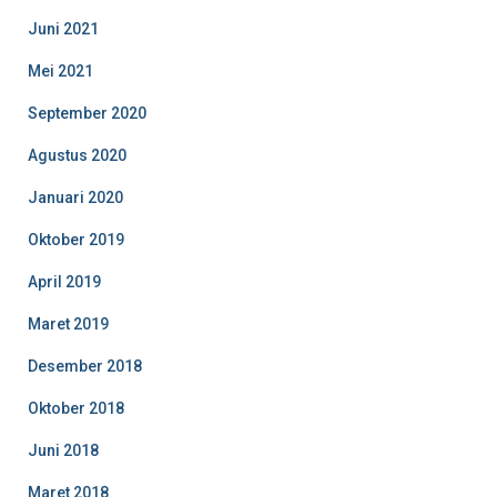
Juni 2021
Mei 2021
September 2020
Agustus 2020
Januari 2020
Oktober 2019
April 2019
Maret 2019
Desember 2018
Oktober 2018
Juni 2018
Maret 2018