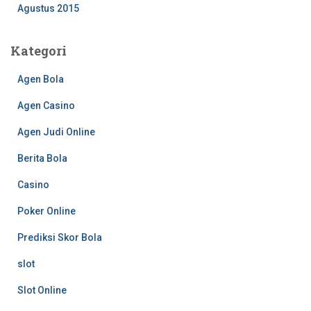
Agustus 2015
Kategori
Agen Bola
Agen Casino
Agen Judi Online
Berita Bola
Casino
Poker Online
Prediksi Skor Bola
slot
Slot Online