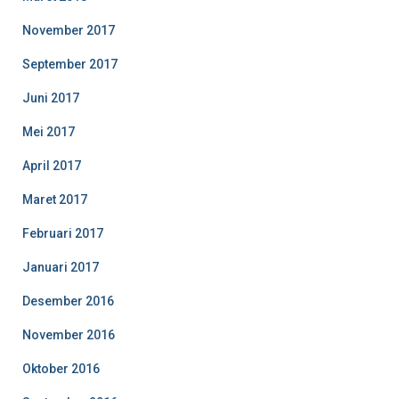
November 2017
September 2017
Juni 2017
Mei 2017
April 2017
Maret 2017
Februari 2017
Januari 2017
Desember 2016
November 2016
Oktober 2016