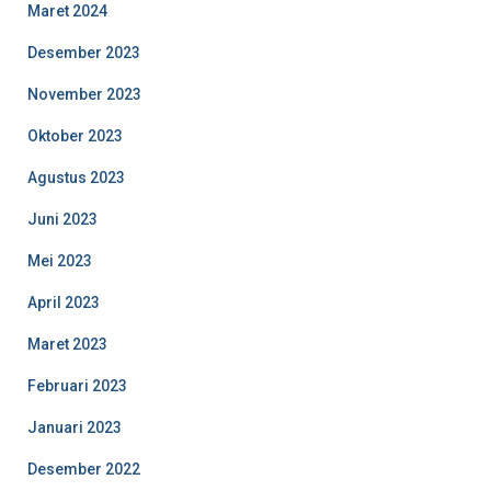
Maret 2024
Desember 2023
November 2023
Oktober 2023
Agustus 2023
Juni 2023
Mei 2023
April 2023
Maret 2023
Februari 2023
Januari 2023
Desember 2022