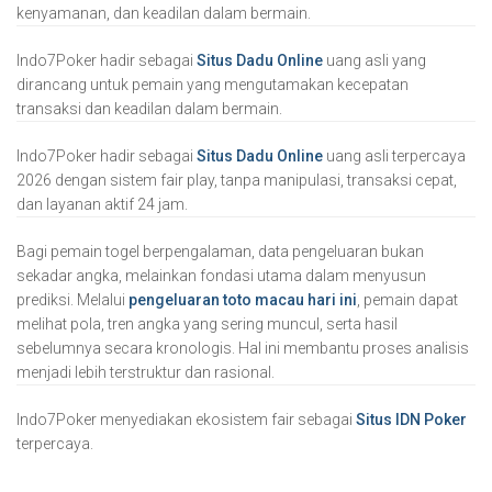
kenyamanan, dan keadilan dalam bermain.
Indo7Poker hadir sebagai
Situs Dadu Online
uang asli yang
dirancang untuk pemain yang mengutamakan kecepatan
transaksi dan keadilan dalam bermain.
Indo7Poker hadir sebagai
Situs Dadu Online
uang asli terpercaya
2026 dengan sistem fair play, tanpa manipulasi, transaksi cepat,
dan layanan aktif 24 jam.
Bagi pemain togel berpengalaman, data pengeluaran bukan
sekadar angka, melainkan fondasi utama dalam menyusun
prediksi. Melalui
pengeluaran toto macau hari ini
, pemain dapat
melihat pola, tren angka yang sering muncul, serta hasil
sebelumnya secara kronologis. Hal ini membantu proses analisis
menjadi lebih terstruktur dan rasional.
Indo7Poker menyediakan ekosistem fair sebagai
Situs IDN Poker
terpercaya.