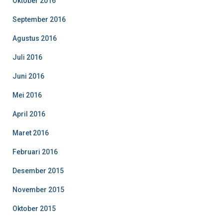
Oktober 2016
September 2016
Agustus 2016
Juli 2016
Juni 2016
Mei 2016
April 2016
Maret 2016
Februari 2016
Desember 2015
November 2015
Oktober 2015