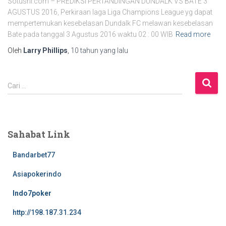
Sotushi.com – PREDIKSI PERTANDINGAN DUNDALK VS BATE 3
AGUSTUS 2016, Perkiraan laga Liga Champions League yg dapat
mempertemukan kesebelasan Dundalk FC melawan kesebelasan
Bate pada tanggal 3 Agustus 2016 waktu 02 : 00 WIB
Read more
Oleh
Larry Phillips
,
10 tahun
yang lalu
C
Cari …
a
r
i
u
Sahabat Link
n
t
Bandarbet77
u
k
Asiapokerindo
:
Indo7poker
http://198.187.31.234