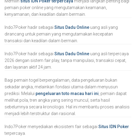
Memilih
situs IDN Poker terpercaya
menjadi langkah penting bagi
pemain poker online yang mengutamakan keamanan,
kenyamanan, dan keadilan dalam bermain.
Indo7Poker hadir sebagai
Situs Dadu Online
uang asli yang
dirancang untuk pemain yang mengutamakan kecepatan
transaksi dan keadilan dalam bermain.
Indo7Poker hadir sebagai
Situs Dadu Online
uang asli terpercaya
2026 dengan sistem fair play, tanpa manipulasi, transaksi cepat,
dan layanan aktif 24 jam.
Bagi pemain togel berpengalaman, data pengeluaran bukan
sekadar angka, melainkan fondasi utama dalam menyusun
prediksi. Melalui
pengeluaran toto macau hari ini
, pemain dapat
melihat pola, tren angka yang sering muncul, serta hasil
sebelumnya secara kronologis. Hal ini membantu proses analisis
menjadi lebih terstruktur dan rasional.
Indo7Poker menyediakan ekosistem fair sebagai
Situs IDN Poker
terpercaya.