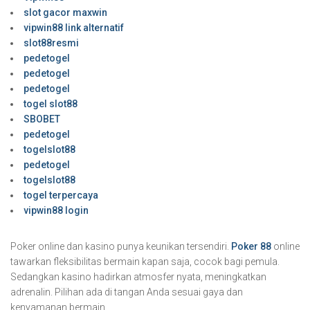
slot gacor maxwin
vipwin88 link alternatif
slot88resmi
pedetogel
pedetogel
pedetogel
togel slot88
SBOBET
pedetogel
togelslot88
pedetogel
togelslot88
togel terpercaya
vipwin88 login
Poker online dan kasino punya keunikan tersendiri.
Poker 88
online
tawarkan fleksibilitas bermain kapan saja, cocok bagi pemula.
Sedangkan kasino hadirkan atmosfer nyata, meningkatkan
adrenalin. Pilihan ada di tangan Anda sesuai gaya dan
kenyamanan bermain.