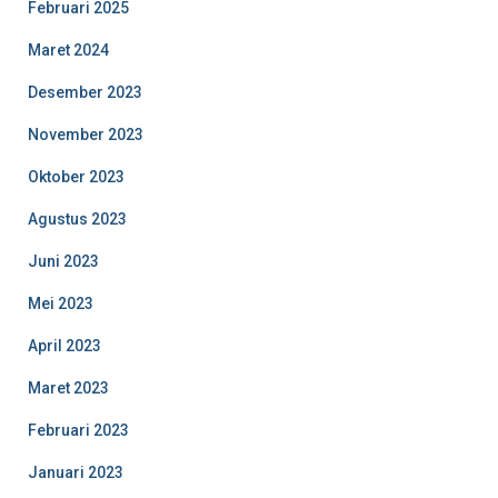
Februari 2025
Maret 2024
Desember 2023
November 2023
Oktober 2023
Agustus 2023
Juni 2023
Mei 2023
April 2023
Maret 2023
Februari 2023
Januari 2023