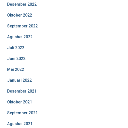
Desember 2022
Oktober 2022
September 2022
Agustus 2022
Juli 2022
Juni 2022
Mei 2022
Januari 2022
Desember 2021
Oktober 2021
September 2021
Agustus 2021