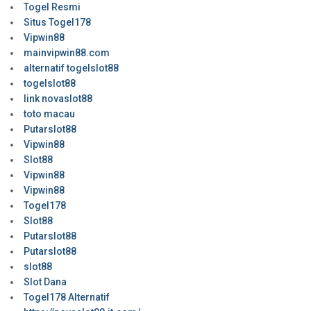
Togel Resmi
Situs Togel178
Vipwin88
mainvipwin88.com
alternatif togelslot88
togelslot88
link novaslot88
toto macau
Putarslot88
Vipwin88
Slot88
Vipwin88
Vipwin88
Togel178
Slot88
Putarslot88
Putarslot88
slot88
Slot Dana
Togel178 Alternatif