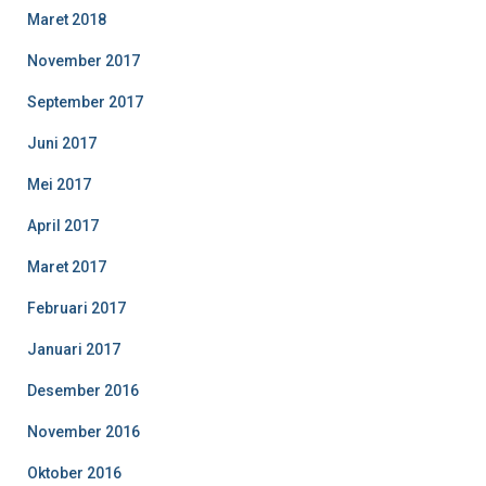
Maret 2018
November 2017
September 2017
Juni 2017
Mei 2017
April 2017
Maret 2017
Februari 2017
Januari 2017
Desember 2016
November 2016
Oktober 2016