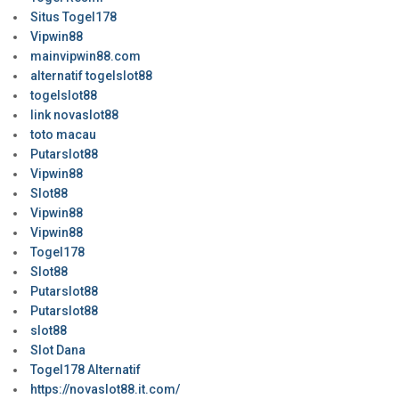
Situs Togel178
Vipwin88
mainvipwin88.com
alternatif togelslot88
togelslot88
link novaslot88
toto macau
Putarslot88
Vipwin88
Slot88
Vipwin88
Vipwin88
Togel178
Slot88
Putarslot88
Putarslot88
slot88
Slot Dana
Togel178 Alternatif
https://novaslot88.it.com/