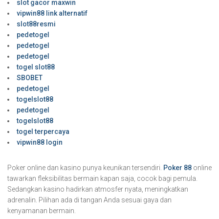
slot gacor maxwin
vipwin88 link alternatif
slot88resmi
pedetogel
pedetogel
pedetogel
togel slot88
SBOBET
pedetogel
togelslot88
pedetogel
togelslot88
togel terpercaya
vipwin88 login
Poker online dan kasino punya keunikan tersendiri.
Poker 88
online
tawarkan fleksibilitas bermain kapan saja, cocok bagi pemula.
Sedangkan kasino hadirkan atmosfer nyata, meningkatkan
adrenalin. Pilihan ada di tangan Anda sesuai gaya dan
kenyamanan bermain.