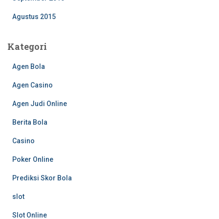
Agustus 2015
Kategori
Agen Bola
Agen Casino
Agen Judi Online
Berita Bola
Casino
Poker Online
Prediksi Skor Bola
slot
Slot Online