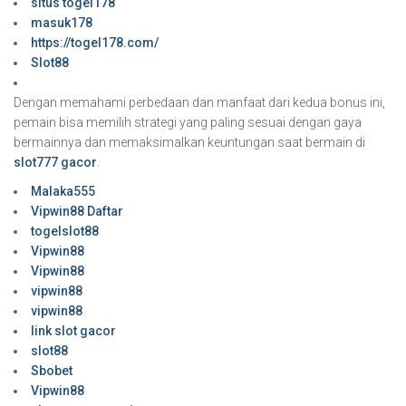
situs togel178
masuk178
https://togel178.com/
Slot88
Dengan memahami perbedaan dan manfaat dari kedua bonus ini,
pemain bisa memilih strategi yang paling sesuai dengan gaya
bermainnya dan memaksimalkan keuntungan saat bermain di
slot777 gacor
.
Malaka555
Vipwin88 Daftar
togelslot88
Vipwin88
Vipwin88
vipwin88
vipwin88
link slot gacor
slot88
Sbobet
Vipwin88