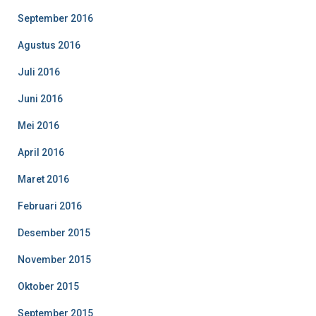
September 2016
Agustus 2016
Juli 2016
Juni 2016
Mei 2016
April 2016
Maret 2016
Februari 2016
Desember 2015
November 2015
Oktober 2015
September 2015