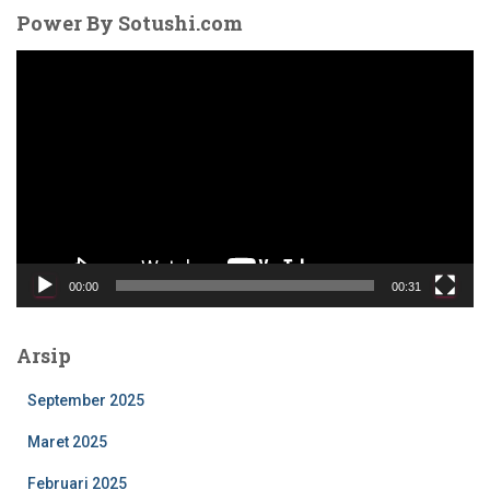
Power By Sotushi.com
P
e
m
u
t
a
r
V
i
d
00:00
00:31
e
o
Arsip
September 2025
Maret 2025
Februari 2025