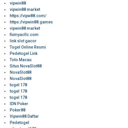
vipwin88
vipwin88 market
https://vipw88.com/
https://vipwin88.games
vipwin88 market
fixmyacllc.com
link slot gacor
Togel Online Resmi
Pedetogel Link
Toto Macau
Situs NovaSlot88
NovaSlot88
NovaSlot88
togel 178
togel 178
togel 178
IDN Poker
Poker88
Vipwin88 Daftar
Pedetogel