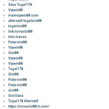
Situs Togel178
Vipwin88
mainvipwin88.com
alternatif togelslot88
togelslot88
link novaslot88
toto macau
Putarslot88
Vipwin88
Slot88
Vipwin88
Vipwin88
Togel178
Slot88
Putarslot88
Putarslot88
slot88
Slot Dana
Togel178 Alternatif
https://novaslot88.it.com/