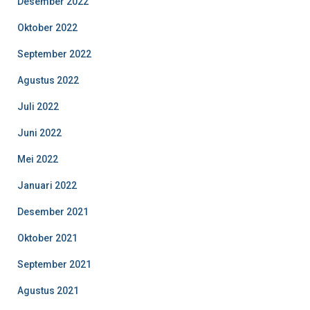
Desember 2022
Oktober 2022
September 2022
Agustus 2022
Juli 2022
Juni 2022
Mei 2022
Januari 2022
Desember 2021
Oktober 2021
September 2021
Agustus 2021