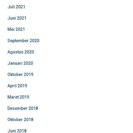
Juli 2021
Juni 2021
Mei 2021
September 2020
Agustus 2020
Januari 2020
Oktober 2019
April 2019
Maret 2019
Desember 2018
Oktober 2018
Juni 2018