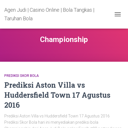
Agen Judi | Casino Online | Bola Tangkas |
Taruhan Bola
TOGG
NAVIG
Championship
PREDIKSI SKOR BOLA
Prediksi Aston Villa vs
Huddersfield Town 17 Agustus
2016
Prediksi Aston Villa vs Huddersfield Town 17 Agustus 2016
Prediksi Skor Bola hari ini menyediakan prediksi bola