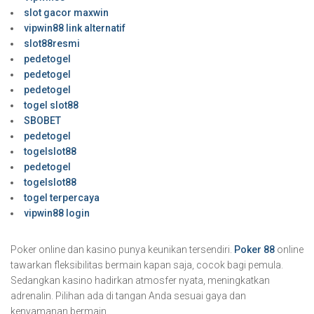
slot gacor maxwin
vipwin88 link alternatif
slot88resmi
pedetogel
pedetogel
pedetogel
togel slot88
SBOBET
pedetogel
togelslot88
pedetogel
togelslot88
togel terpercaya
vipwin88 login
Poker online dan kasino punya keunikan tersendiri.
Poker 88
online
tawarkan fleksibilitas bermain kapan saja, cocok bagi pemula.
Sedangkan kasino hadirkan atmosfer nyata, meningkatkan
adrenalin. Pilihan ada di tangan Anda sesuai gaya dan
kenyamanan bermain.