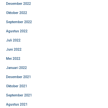
Desember 2022
Oktober 2022
September 2022
Agustus 2022
Juli 2022
Juni 2022
Mei 2022
Januari 2022
Desember 2021
Oktober 2021
September 2021
Agustus 2021