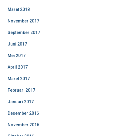
Maret 2018
November 2017
September 2017
Juni 2017
Mei 2017
April 2017
Maret 2017
Februari 2017
Januari 2017
Desember 2016
November 2016