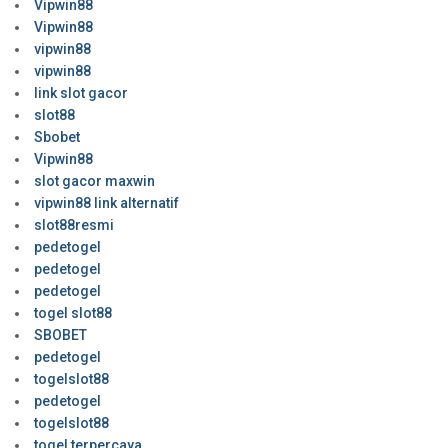
Vipwin88
Vipwin88
vipwin88
vipwin88
link slot gacor
slot88
Sbobet
Vipwin88
slot gacor maxwin
vipwin88 link alternatif
slot88resmi
pedetogel
pedetogel
pedetogel
togel slot88
SBOBET
pedetogel
togelslot88
pedetogel
togelslot88
togel terpercaya