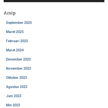
e
o
Arsip
September 2025
Maret 2025
Februari 2025
Maret 2024
Desember 2023
November 2023
Oktober 2023
Agustus 2023
Juni 2023
Mei 2023