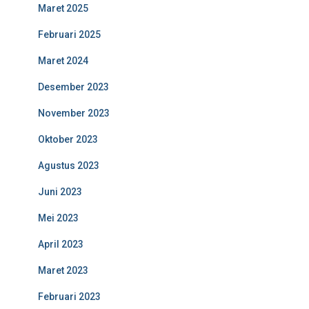
Maret 2025
Februari 2025
Maret 2024
Desember 2023
November 2023
Oktober 2023
Agustus 2023
Juni 2023
Mei 2023
April 2023
Maret 2023
Februari 2023