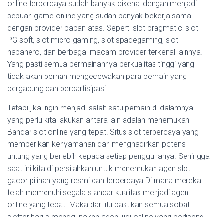
online terpercaya sudah banyak dikenal dengan menjadi
sebuah game online yang sudah banyak bekerja sama
dengan provider papan atas. Seperti slot pragmatic, slot
PG soft, slot micro gaming, slot spadegaming, slot
habanero, dan berbagai macam provider terkenal lainnya.
Yang pasti semua permainannya berkualitas tinggi yang
tidak akan pernah mengecewakan para pemain yang
bergabung dan berpartisipasi.
Tetapi jika ingin menjadi salah satu pemain di dalamnya
yang perlu kita lakukan antara lain adalah menemukan
Bandar slot online yang tepat. Situs slot terpercaya yang
memberikan kenyamanan dan menghadirkan potensi
untung yang berlebih kepada setiap penggunanya. Sehingga
saat ini kita di persilahkan untuk menemukan agen slot
gacor pilihan yang resmi dan terpercaya Di mana mereka
telah memenuhi segala standar kualitas menjadi agen
online yang tepat. Maka dari itu pastikan semua sobat
slotter harus menggunakan agen judi online yang berlisensi.