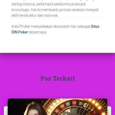
sering muncul, serta hasil sebelumnya secara
kronologis. Hal ini membantu proses analisis menjadi
lebih terstruktur dan rasional.
Indo7Poker menyediakan ekosistem fair sebagai
Situs
IDN Poker
terpercaya.
Pos Terkait