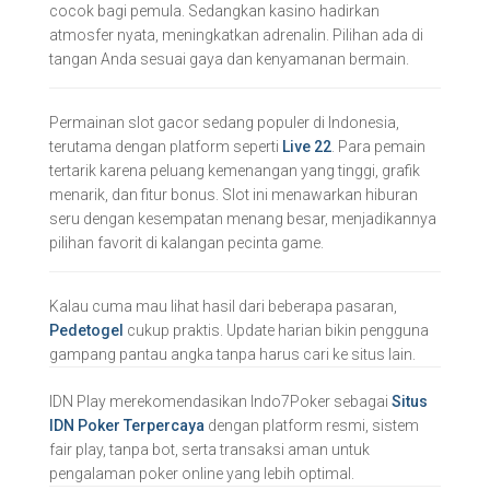
cocok bagi pemula. Sedangkan kasino hadirkan
atmosfer nyata, meningkatkan adrenalin. Pilihan ada di
tangan Anda sesuai gaya dan kenyamanan bermain.
Permainan slot gacor sedang populer di Indonesia,
terutama dengan platform seperti
Live 22
. Para pemain
tertarik karena peluang kemenangan yang tinggi, grafik
menarik, dan fitur bonus. Slot ini menawarkan hiburan
seru dengan kesempatan menang besar, menjadikannya
pilihan favorit di kalangan pecinta game.
Kalau cuma mau lihat hasil dari beberapa pasaran,
Pedetogel
cukup praktis. Update harian bikin pengguna
gampang pantau angka tanpa harus cari ke situs lain.
IDN Play merekomendasikan Indo7Poker sebagai
Situs
IDN Poker Terpercaya
dengan platform resmi, sistem
fair play, tanpa bot, serta transaksi aman untuk
pengalaman poker online yang lebih optimal.