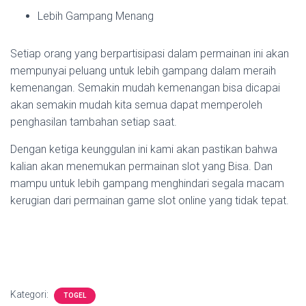
Lebih Gampang Menang
Setiap orang yang berpartisipasi dalam permainan ini akan
mempunyai peluang untuk lebih gampang dalam meraih
kemenangan. Semakin mudah kemenangan bisa dicapai
akan semakin mudah kita semua dapat memperoleh
penghasilan tambahan setiap saat.
Dengan ketiga keunggulan ini kami akan pastikan bahwa
kalian akan menemukan permainan slot yang Bisa. Dan
mampu untuk lebih gampang menghindari segala macam
kerugian dari permainan game slot online yang tidak tepat.
Kategori:
TOGEL