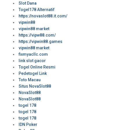
Slot Dana
Togel178 Alternatif
https://novaslot88.it.com/
vipwin88
vipwin88 market
https://vipw88.com/
https://vipwin88.games
vipwin88 market
fixmyacllc.com
link slot gacor
Togel Online Resmi
Pedetogel Link
Toto Macau
Situs NovaSlot88
NovaSlot88
NovaSlot88
togel 178
togel 178
togel 178
IDN Poker