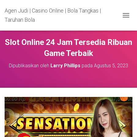
Agen Judi | Casino Online | Bola Tangkas |
Taruhan Bola
T
O
G
G
Slot Online 24 Jam Tersedia Ribuan
L
E
Game Terbaik
N
A
Dipublikasikan oleh
Larry Phillips
pada
Agustus 5, 2023
V
I
G
A
S
I