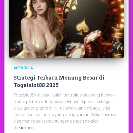
AGEN BOLA
Strategi Terbaru Menang Besar di
Togelslot88 2025
Togelslot88 menjadi salah satu situs slot yang banyak
diburu pemain di Indonesia. Dengan reputasi sebagai
situs gacor, platform ini menyediakan berbagai jenis
permainan slot online yang menggiurkan. Setiap pemain
bisa mencoba keberuntungan dengan rtp slot
Read more