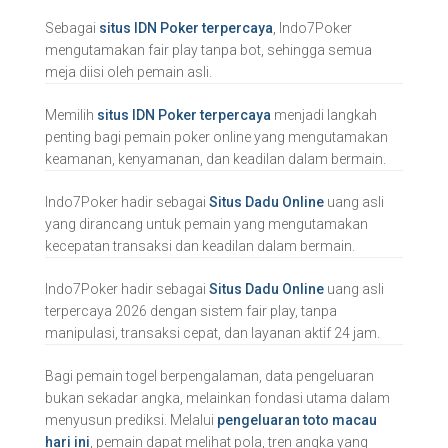
Sebagai
situs IDN Poker terpercaya
, Indo7Poker
mengutamakan fair play tanpa bot, sehingga semua
meja diisi oleh pemain asli.
Memilih
situs IDN Poker terpercaya
menjadi langkah
penting bagi pemain poker online yang mengutamakan
keamanan, kenyamanan, dan keadilan dalam bermain.
Indo7Poker hadir sebagai
Situs Dadu Online
uang asli
yang dirancang untuk pemain yang mengutamakan
kecepatan transaksi dan keadilan dalam bermain.
Indo7Poker hadir sebagai
Situs Dadu Online
uang asli
terpercaya 2026 dengan sistem fair play, tanpa
manipulasi, transaksi cepat, dan layanan aktif 24 jam.
Bagi pemain togel berpengalaman, data pengeluaran
bukan sekadar angka, melainkan fondasi utama dalam
menyusun prediksi. Melalui
pengeluaran toto macau
hari ini
, pemain dapat melihat pola, tren angka yang