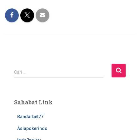
C
Cari …
a
r
i
u
Sahabat Link
n
t
Bandarbet77
u
k
Asiapokerindo
: