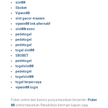
slot88
Sbobet
Vipwin88
slot gacor maxwin
vipwin88 link alternatif
slot88resmi
pedetogel
pedetogel
pedetogel
togel slot88
SBOBET
pedetogel
togelslot88
pedetogel
togelslot88
togel terpercaya
vipwin88 login
Poker online dan kasino punya keunikan tersendiri.
Poker
88
online tawarkan fleksibilitas bermain kapan saja,