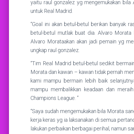
yaitu raul gonzalez yg mengemukakan bila 
untuk Real Madrid.
“Goal ini akan betul-betul berikan banyak ra
betul-betul mutlak buat dia. Alvaro Morata
Alvaro Morataakan akan jadi pemain yg mem
ungkap raul gonzalez.
“Tim Real Madrid betul-betul sedikit berma
Morata dan kawan – kawan tidak pernah meny
kami mampu bermain lebih baik selanjutny
mampu membalikkan keadaan dan meraih
Champions League. ”
“Saya sudah mengemukakan bila Morata sang
kerja keras yg ia laksanakan di semua pertan
lakukan perbaikan berbagai perihal, namun sa