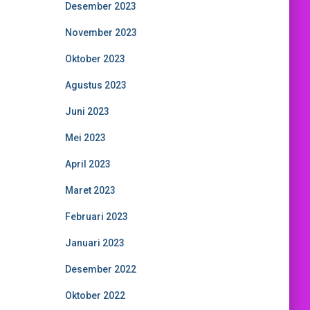
Desember 2023
November 2023
Oktober 2023
Agustus 2023
Juni 2023
Mei 2023
April 2023
Maret 2023
Februari 2023
Januari 2023
Desember 2022
Oktober 2022