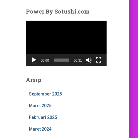
Power By Sotushi.com
P
e
m
u
t
a
00:00
00:31
r
V
i
Arsip
d
e
September 2025
o
Maret 2025
Februari 2025
Maret 2024