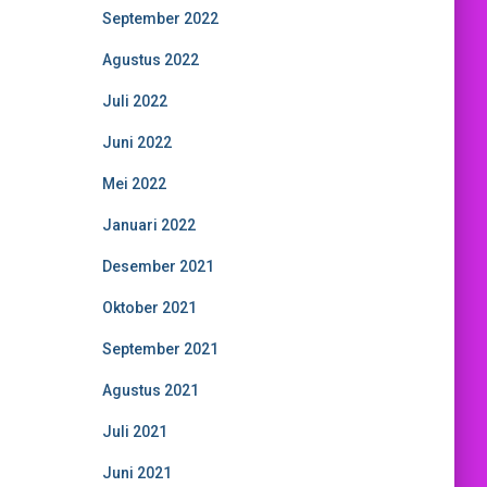
September 2022
Agustus 2022
Juli 2022
Juni 2022
Mei 2022
Januari 2022
Desember 2021
Oktober 2021
September 2021
Agustus 2021
Juli 2021
Juni 2021