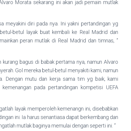
Alvaro Morata sekarang ini akan jadi pemain mutlak
sa meyakini diri pada nya. Ini yakni pertandingan yg
 betul-betul layak buat kembali ke Real Madrid dan
ainkan peran mutlak di Real Madrid dan timnas, ”
in kurang bagus di babak pertama nya, namun Alvaro
erah. Gol mereka betul-betul menyakiti kami, namun
a. Dengan mutu dan kerja sama tim yg baik, kami
 kemenangan pada pertandingan kompetisi UEFA
atlah layak memperoleh kemenangn ini, disebabkan
dingan ini. Ia harus senantiasa dapat berkembang dan
ngatlah mutlak baginya memulai dengan seperti ini. ”