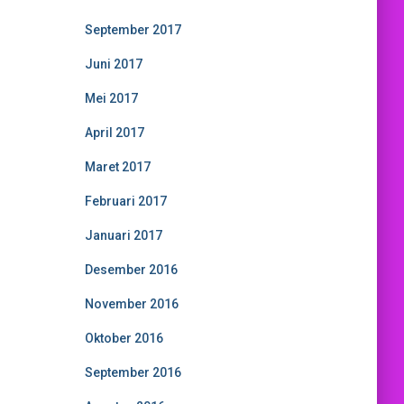
September 2017
Juni 2017
Mei 2017
April 2017
Maret 2017
Februari 2017
Januari 2017
Desember 2016
November 2016
Oktober 2016
September 2016