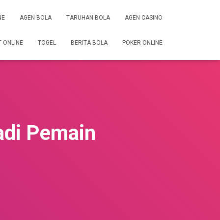
NE
AGEN BOLA
TARUHAN BOLA
AGEN CASINO
T ONLINE
TOGEL
BERITA BOLA
POKER ONLINE
adi Pemain