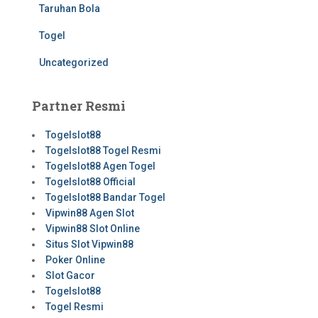
Taruhan Bola
Togel
Uncategorized
Partner Resmi
Togelslot88
Togelslot88 Togel Resmi
Togelslot88 Agen Togel
Togelslot88 Official
Togelslot88 Bandar Togel
Vipwin88 Agen Slot
Vipwin88 Slot Online
Situs Slot Vipwin88
Poker Online
Slot Gacor
Togelslot88
Togel Resmi