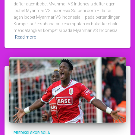
daftar agen ibcbet Myanmar VS Indonesia daftar agen
ibcbet Myanmar VS Indonesia Sotushi.com – daftar
agen ibcbet Myanmar VS Indonesia – pada pertandingan
Kompetisi Persahabatan kesempatan ini bakal kembali
mendatangkan kompetisi pada Myanmar VS Indonesia
Read more
PREDIKSI SKOR BOLA