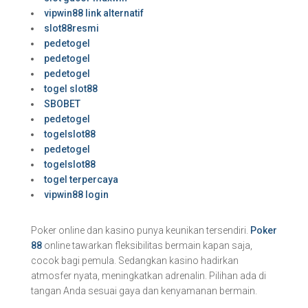
vipwin88 link alternatif
slot88resmi
pedetogel
pedetogel
pedetogel
togel slot88
SBOBET
pedetogel
togelslot88
pedetogel
togelslot88
togel terpercaya
vipwin88 login
Poker online dan kasino punya keunikan tersendiri.
Poker
88
online tawarkan fleksibilitas bermain kapan saja,
cocok bagi pemula. Sedangkan kasino hadirkan
atmosfer nyata, meningkatkan adrenalin. Pilihan ada di
tangan Anda sesuai gaya dan kenyamanan bermain.