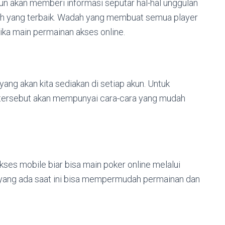
pun akan memberi informasi seputar hal-hal unggulan
h yang terbaik. Wadah yang membuat semua player
etika main permainan akses online.
ang akan kita sediakan di setiap akun. Untuk
tersebut akan mempunyai cara-cara yang mudah
kses mobile biar bisa main poker online melalui
yang ada saat ini bisa mempermudah permainan dan