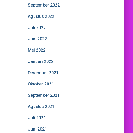
September 2022
Agustus 2022
Juli 2022
Juni 2022
Mei 2022
Januari 2022
Desember 2021
Oktober 2021
September 2021
Agustus 2021
Juli 2021
Juni 2021