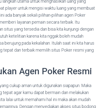
u langkah utama untuk menghasilkan uang yang
 sobat player untuk mengisi waktu luang yang membuat
ni ada banyak sekali pilihan-pilihan agen Poker
memberi layanan pemain secara terbaik. Itu
n situs yang tersedia dan bisa kita kunjungi dengan
uh ketelitian karena kita nggak boleh mudah
berujung pada kekalahan. Itulah saat ini kita harus
 tepat dan terbaik memilih situs Poker resmi yang
ukan Agen Poker Resmi
 yang cukup aman untuk digunakan siapapun. Maka
ang tepat agar kamu dapat bermain dan melakukan
kita lalai untuk memahami hal ini maka akan mudah
 pemainnya. Dengan menyediakan akses situs bodong