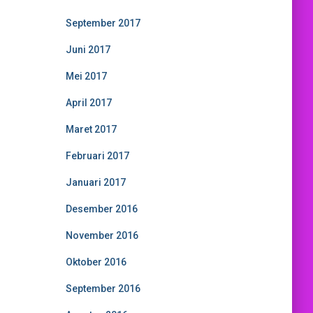
September 2017
Juni 2017
Mei 2017
April 2017
Maret 2017
Februari 2017
Januari 2017
Desember 2016
November 2016
Oktober 2016
September 2016