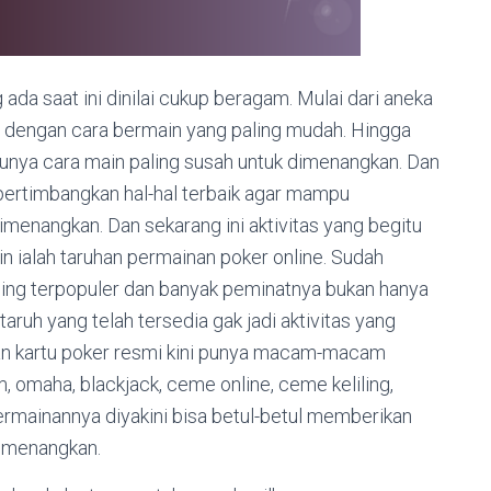
ada saat ini dinilai cukup beragam. Mulai dari aneka
li dengan cara bermain yang paling mudah. Hingga
punya cara main paling susah untuk dimenangkan. Dan
pertimbangkan hal-hal terbaik agar mampu
enangkan. Dan sekarang ini aktivitas yang begitu
in ialah taruhan permainan poker online. Sudah
aling terpopuler dan banyak peminatnya bukan hanya
rtaruh yang telah tersedia gak jadi aktivitas yang
n kartu poker resmi kini punya macam-macam
, omaha, blackjack, ceme online, ceme keliling,
permainannya diyakini bisa betul-betul memberikan
dimenangkan.