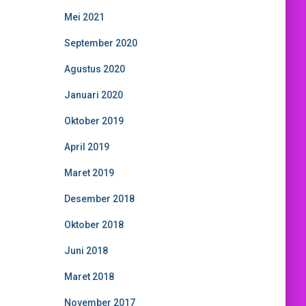
Mei 2021
September 2020
Agustus 2020
Januari 2020
Oktober 2019
April 2019
Maret 2019
Desember 2018
Oktober 2018
Juni 2018
Maret 2018
November 2017