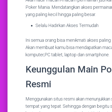
Poker Mania. Mendatangkan akses permainan 
yang paling kecil hingga paling besar.
Selalu Hadirkan Akses Termudah
Ini semua orang bisa menikmati akses paling
Akan membuat kamu bisa mendapatkan maca
komputer,PC tablet, laptop dan smartphone.
Keunggulan Main Pok
Resmi
Menggunakan situs resmi akan menunjukkan s
tempat yang tepat. Sehingga dengan begitu 