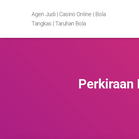
Agen Judi | Casino Online | Bola
Tangkas | Taruhan Bola
Perkiraan 