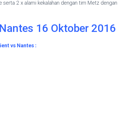
e serta 2 x alami kekalahan dengan tim Metz dengan
s Nantes 16 Oktober 2016
ent vs Nantes :