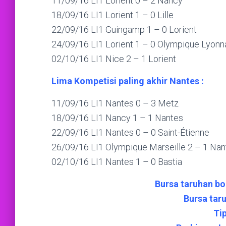
11/09/16 LI1 Lorient 0 – 2 Nancy
18/09/16 LI1 Lorient 1 – 0 Lille
22/09/16 LI1 Guingamp 1 – 0 Lorient
24/09/16 LI1 Lorient 1 – 0 Olympique Lyonn
02/10/16 LI1 Nice 2 – 1 Lorient
Lima Kompetisi paling akhir Nantes :
11/09/16 LI1 Nantes 0 – 3 Metz
18/09/16 LI1 Nancy 1 – 1 Nantes
22/09/16 LI1 Nantes 0 – 0 Saint-Étienne
26/09/16 LI1 Olympique Marseille 2 – 1 Nan
02/10/16 LI1 Nantes 1 – 0 Bastia
Bursa taruhan bol
Bursa tar
Tip