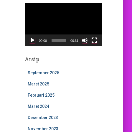
P
e
m
u
t
a
00:00
00:31
r
V
i
Arsip
d
e
September 2025
o
Maret 2025
Februari 2025
Maret 2024
Desember 2023
November 2023