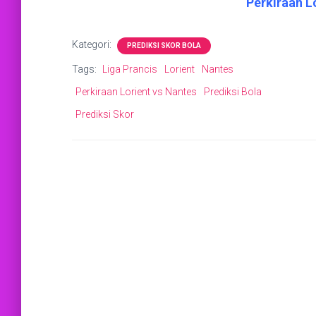
Perkiraan Lo
Kategori:
PREDIKSI SKOR BOLA
Tags:
Liga Prancis
Lorient
Nantes
Perkiraan Lorient vs Nantes
Prediksi Bola
Prediksi Skor