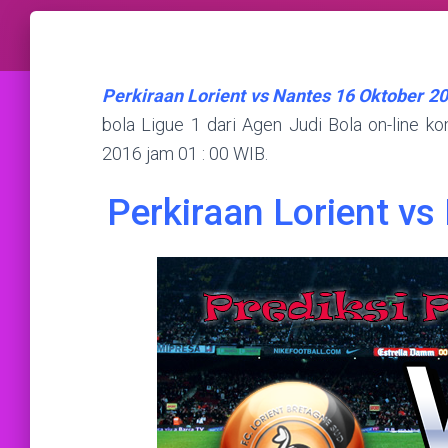
Perkiraan Lorient vs Nantes 16 Oktober 2
bola Ligue 1 dari Agen Judi Bola on-line k
2016 jam 01 : 00 WIB.
Perkiraan Lorient v