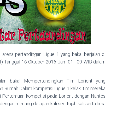
 arena pertandingan Ligue 1 yang bakal berjalan di
nt) Tanggal 16 Oktober 2016 Jam 01 : 00 WIB dalam
lan bakal Mempertandingkan Tim Lorient yang
an Rumah Dalam kompetisi Ligue 1 kelak, tim mereka
i Pertemuan kompetisi pada Lorient dengan Nantes
 dengan menang delapan kali seri tujuh kali serta lima