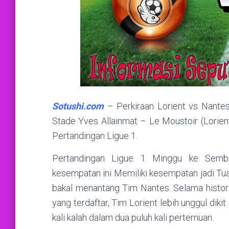
Sotushi.com
– Perkiraan Lorient vs Nantes
Stade Yves Allainmat – Le Moustoir (Lorie
Pertandingan Ligue 1.
Pertandingan Ligue 1 Minggu ke Sembi
kesempatan ini Memiliki kesempatan jadi Tu
bakal menantang Tim Nantes. Selama histor
yang terdaftar, Tim Lorient lebih unggul dikit
kali kalah dalam dua puluh kali pertemuan.