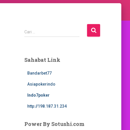
C
Cari …
a
r
i
u
Sahabat Link
n
t
Bandarbet77
u
k
Asiapokerindo
:
Indo7poker
http://198.187.31.234
Power By Sotushi.com