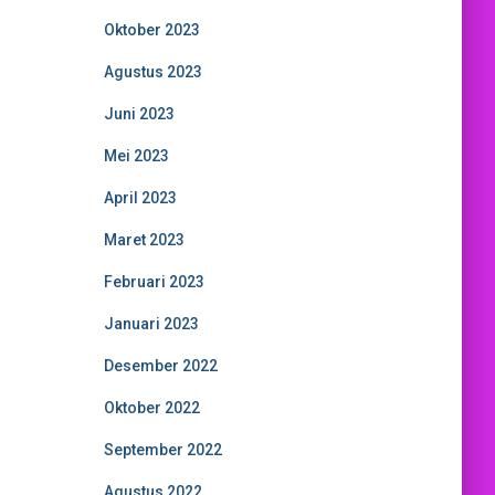
Oktober 2023
Agustus 2023
Juni 2023
Mei 2023
April 2023
Maret 2023
Februari 2023
Januari 2023
Desember 2022
Oktober 2022
September 2022
Agustus 2022