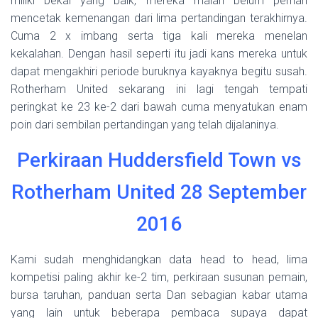
miliki bekal yang baik, mereka malah belum pernah
mencetak kemenangan dari lima pertandingan terakhirnya.
Cuma 2 x imbang serta tiga kali mereka menelan
kekalahan. Dengan hasil seperti itu jadi kans mereka untuk
dapat mengakhiri periode buruknya kayaknya begitu susah.
Rotherham United sekarang ini lagi tengah tempati
peringkat ke 23 ke-2 dari bawah cuma menyatukan enam
poin dari sembilan pertandingan yang telah dijalaninya.
Perkiraan Huddersfield Town vs
Rotherham United 28 September
2016
Kami sudah menghidangkan data head to head, lima
kompetisi paling akhir ke-2 tim, perkiraan susunan pemain,
bursa taruhan, panduan serta Dan sebagian kabar utama
yang lain untuk beberapa pembaca supaya dapat