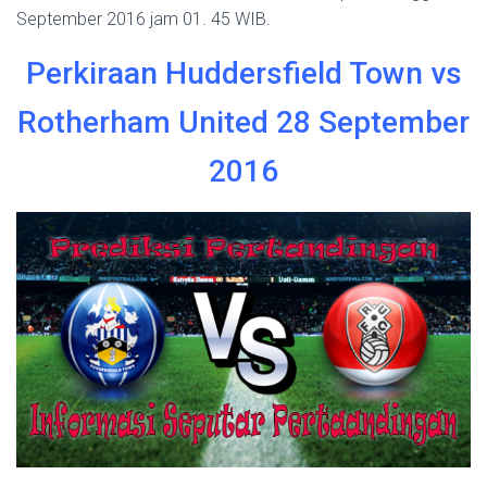
September 2016 jam 01. 45 WIB.
Perkiraan Huddersfield Town vs
Rotherham United 28 September
2016