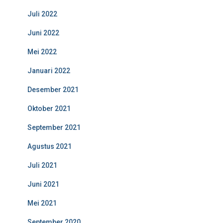
Juli 2022
Juni 2022
Mei 2022
Januari 2022
Desember 2021
Oktober 2021
September 2021
Agustus 2021
Juli 2021
Juni 2021
Mei 2021
September 2020