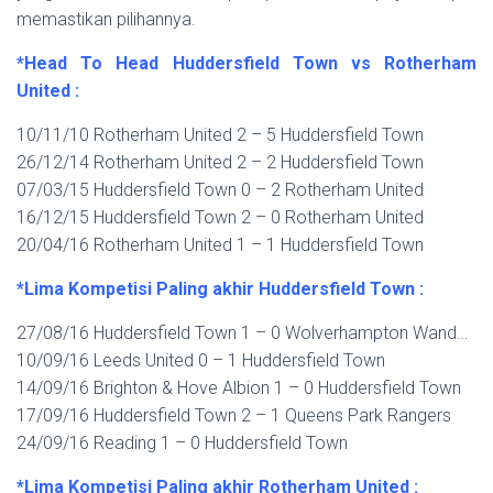
memastikan pilihannya.
*Head To Head Huddersfield Town vs Rotherham
United :
10/11/10 Rotherham United 2 – 5 Huddersfield Town
26/12/14 Rotherham United 2 – 2 Huddersfield Town
07/03/15 Huddersfield Town 0 – 2 Rotherham United
16/12/15 Huddersfield Town 2 – 0 Rotherham United
20/04/16 Rotherham United 1 – 1 Huddersfield Town
*Lima Kompetisi Paling akhir Huddersfield Town :
27/08/16 Huddersfield Town 1 – 0 Wolverhampton Wand…
10/09/16 Leeds United 0 – 1 Huddersfield Town
14/09/16 Brighton & Hove Albion 1 – 0 Huddersfield Town
17/09/16 Huddersfield Town 2 – 1 Queens Park Rangers
24/09/16 Reading 1 – 0 Huddersfield Town
*Lima Kompetisi Paling akhir Rotherham United :