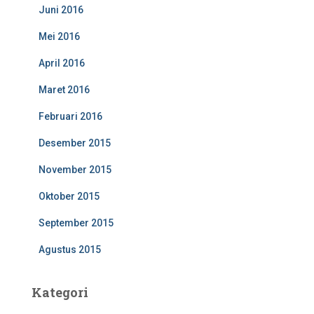
Juni 2016
Mei 2016
April 2016
Maret 2016
Februari 2016
Desember 2015
November 2015
Oktober 2015
September 2015
Agustus 2015
Kategori