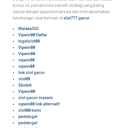
bonus ini, pemain bisa memilih strategi yang paling
sesuai dengan gaya bermainnya dan memaksimalkan
keuntungan saat bermain di
slot777 gacor
.
Malaka555
Vipwin88 Daftar
togelslot88
Vipwin88
Vipwin88
vipwin88
vipwin88
link slot gacor
slot88
Sbobet
Vipwin88
slot gacor maxwin
vipwin88 link alternatif
slot88resmi
pedetogel
pedetogel