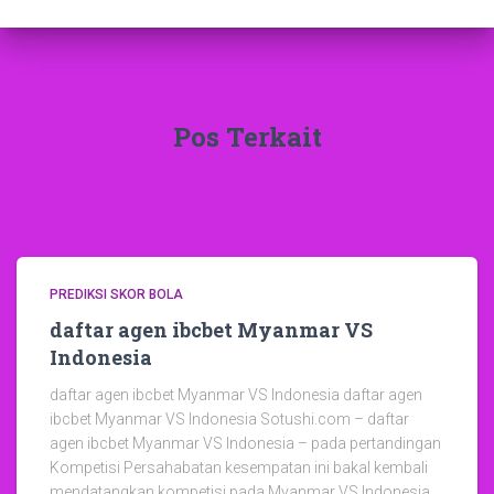
Pos Terkait
PREDIKSI SKOR BOLA
daftar agen ibcbet Myanmar VS
Indonesia
daftar agen ibcbet Myanmar VS Indonesia daftar agen
ibcbet Myanmar VS Indonesia Sotushi.com – daftar
agen ibcbet Myanmar VS Indonesia – pada pertandingan
Kompetisi Persahabatan kesempatan ini bakal kembali
mendatangkan kompetisi pada Myanmar VS Indonesia