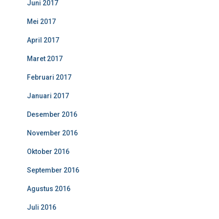
Juni 2017
Mei 2017
April 2017
Maret 2017
Februari 2017
Januari 2017
Desember 2016
November 2016
Oktober 2016
September 2016
Agustus 2016
Juli 2016