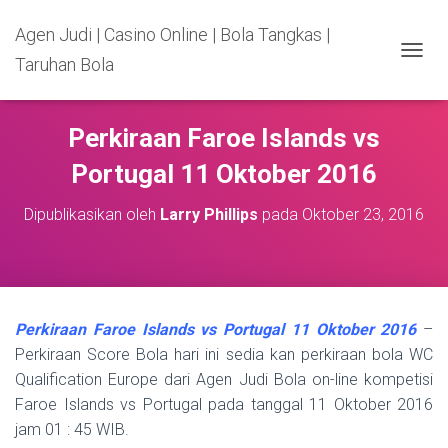
Agen Judi | Casino Online | Bola Tangkas |
Taruhan Bola
T
O
G
G
Perkiraan Faroe Islands vs
L
E
Portugal 11 Oktober 2016
N
A
Dipublikasikan oleh
Larry Phillips
pada
Oktober 23, 2016
V
I
G
A
S
I
Perkiraan Faroe Islands vs Portugal 11 Oktober 2016
–
Perkiraan Score Bola hari ini sedia kan perkiraan bola WC
Qualification Europe dari Agen Judi Bola on-line kompetisi
Faroe Islands vs Portugal pada tanggal 11 Oktober 2016
jam 01 : 45 WIB.