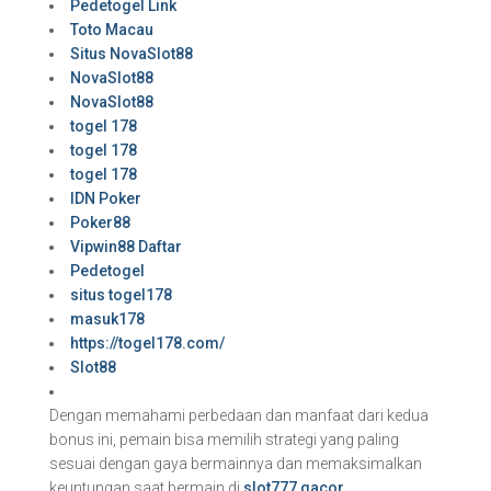
Pedetogel Link
Toto Macau
Situs NovaSlot88
NovaSlot88
NovaSlot88
togel 178
togel 178
togel 178
IDN Poker
Poker88
Vipwin88 Daftar
Pedetogel
situs togel178
masuk178
https://togel178.com/
Slot88
Dengan memahami perbedaan dan manfaat dari kedua
bonus ini, pemain bisa memilih strategi yang paling
sesuai dengan gaya bermainnya dan memaksimalkan
keuntungan saat bermain di
slot777 gacor
.