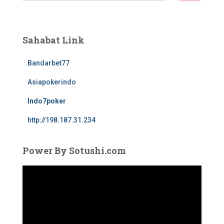
r
i
u
Sahabat Link
n
t
Bandarbet77
u
k
Asiapokerindo
:
Indo7poker
http://198.187.31.234
Power By Sotushi.com
P
e
m
u
t