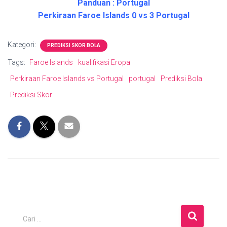
Panduan : Portugal
Perkiraan Faroe Islands 0 vs 3 Portugal
Kategori:
PREDIKSI SKOR BOLA
Tags:
Faroe Islands
kualifikasi Eropa
Perkiraan Faroe Islands vs Portugal
portugal
Prediksi Bola
Prediksi Skor
C
Cari …
a