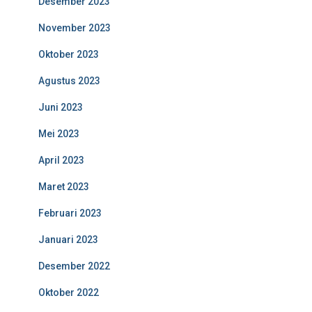
Desember 2023
November 2023
Oktober 2023
Agustus 2023
Juni 2023
Mei 2023
April 2023
Maret 2023
Februari 2023
Januari 2023
Desember 2022
Oktober 2022