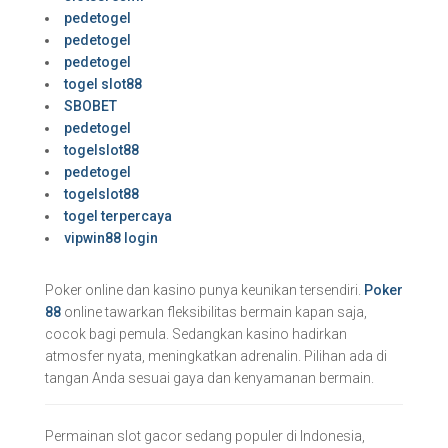
pedetogel
pedetogel
pedetogel
togel slot88
SBOBET
pedetogel
togelslot88
pedetogel
togelslot88
togel terpercaya
vipwin88 login
Poker online dan kasino punya keunikan tersendiri.
Poker
88
online tawarkan fleksibilitas bermain kapan saja,
cocok bagi pemula. Sedangkan kasino hadirkan
atmosfer nyata, meningkatkan adrenalin. Pilihan ada di
tangan Anda sesuai gaya dan kenyamanan bermain.
Permainan slot gacor sedang populer di Indonesia,