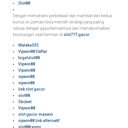
Slot88
Dengan memahami perbedaan dan manfaat dari kedua
bonus ini, pemain bisa memilih strategi yang paling
sesuai dengan gaya bermainnya dan memaksimalkan
keuntungan saat bermain di
slot777 gacor
.
Malaka555
Vipwin88 Daftar
togelslot88
Vipwin88
Vipwin88
vipwin88
vipwin88
link slot gacor
slot88
Sbobet
Vipwin88
slot gacor maxwin
vipwin88 link alternatif
slot88resmi