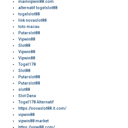
mainvipwin88.com
alternatif togelslot88
togelslot88
link novaslot88
toto macau
Putarslot88
Vipwin88
Slot88
Vipwin88
Vipwin88
Togel178
Slot88
Putarslot88
Putarslot88
slot88
Slot Dana
Togel178 Alternatif
https://novaslot88.it.com/
vipwin88
vipwin88 market
https://vipw88.com/