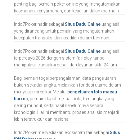
penting bagi pemain poker online yang mengutamakan
keamanan, kenyamanan, dan keadilan dalam bermain.
Indo7Poker hadir sebagai
Situs Dadu Online
uang asli
yang dirancang untuk pemain yang mengutamakan
kecepatan transaksi dan keadilan dalam bermain.
Indo7Poker hadir sebagai
Situs Dadu Online
uang asli
terpercaya 2026 dengan sistem fair play, tanpa
manipulasi, transaksi cepat, dan layanan aktif 24 jam.
Bagi pemain togel berpengalaman, data pengeluaran
bukan sekadar angka, melainkan fondasi utama dalam
menyusun prediksi. Melalui
pengeluaran toto macau
hari ini
, pemain dapat melihat pola, tren angka yang
sering muncul, serta hasil sebelumnya secara
kronologis. Hal ini membantu proses analisis menjadi
lebih terstruktur dan rasional.
Indo7Poker menyediakan ekosistem fair sebagai
Situs