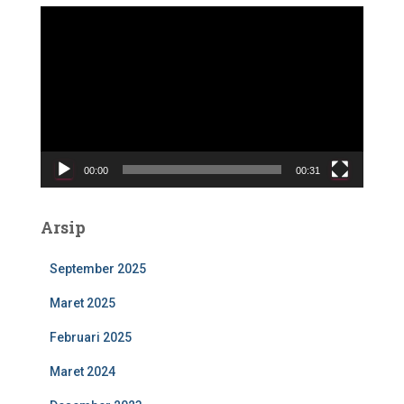
P
e
m
u
t
a
r
V
00:00
00:31
i
d
e
Arsip
o
September 2025
Maret 2025
Februari 2025
Maret 2024