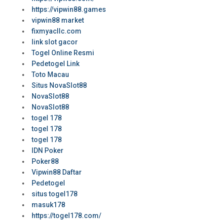
https://vipwin88.games
vipwin88 market
fixmyacllc.com
link slot gacor
Togel Online Resmi
Pedetogel Link
Toto Macau
Situs NovaSlot88
NovaSlot88
NovaSlot88
togel 178
togel 178
togel 178
IDN Poker
Poker88
Vipwin88 Daftar
Pedetogel
situs togel178
masuk178
https://togel178.com/