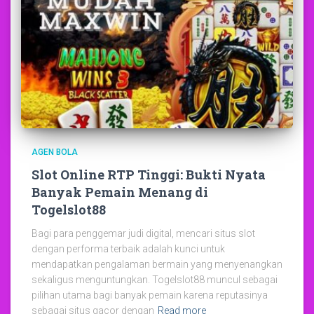
AGEN BOLA
Slot Online RTP Tinggi: Bukti Nyata
Banyak Pemain Menang di
Togelslot88
Bagi para penggemar judi digital, mencari situs slot
dengan performa terbaik adalah kunci untuk
mendapatkan pengalaman bermain yang menyenangkan
sekaligus menguntungkan. Togelslot88 muncul sebagai
pilihan utama bagi banyak pemain karena reputasinya
sebagai situs gacor dengan
Read more