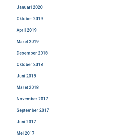
Januari 2020
Oktober 2019
April 2019
Maret 2019
Desember 2018
Oktober 2018
Juni 2018
Maret 2018
November 2017
September 2017
Juni 2017
Mei 2017