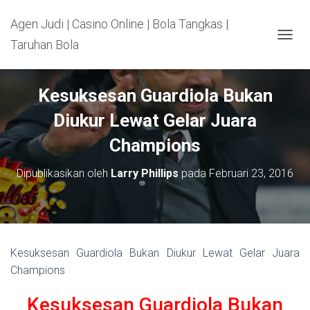
Agen Judi | Casino Online | Bola Tangkas |
Taruhan Bola
T
O
G
G
Kesuksesan Guardiola Bukan
L
E
Diukur Lewat Gelar Juara
N
A
Champions
V
I
Dipublikasikan oleh
Larry Phillips
pada
Februari 23, 2016
G
A
S
I
Kesuksesan Guardiola Bukan Diukur Lewat Gelar Juara
Champions
Kesuksesan Guardiola Bukan