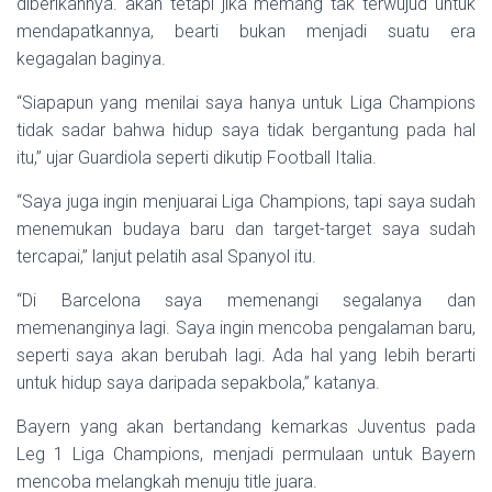
diberikannya. akan tetapi jika memang tak terwujud untuk
mendapatkannya, bearti bukan menjadi suatu era
kegagalan baginya.
“Siapapun yang menilai saya hanya untuk Liga Champions
tidak sadar bahwa hidup saya tidak bergantung pada hal
itu,” ujar Guardiola seperti dikutip Football Italia.
“Saya juga ingin menjuarai Liga Champions, tapi saya sudah
menemukan budaya baru dan target-target saya sudah
tercapai,” lanjut pelatih asal Spanyol itu.
“Di Barcelona saya memenangi segalanya dan
memenanginya lagi. Saya ingin mencoba pengalaman baru,
seperti saya akan berubah lagi. Ada hal yang lebih berarti
untuk hidup saya daripada sepakbola,” katanya.
Bayern yang akan bertandang kemarkas Juventus pada
Leg 1 Liga Champions, menjadi permulaan untuk Bayern
mencoba melangkah menuju title juara.