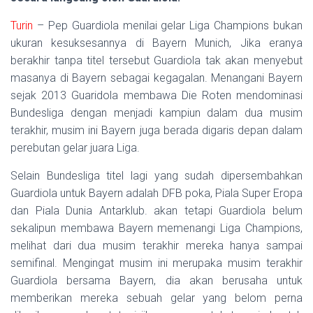
Turin
– Pep Guardiola menilai gelar Liga Champions bukan
ukuran kesuksesannya di Bayern Munich, Jika eranya
berakhir tanpa titel tersebut Guardiola tak akan menyebut
masanya di Bayern sebagai kegagalan. Menangani Bayern
sejak 2013 Guaridola membawa Die Roten mendominasi
Bundesliga dengan menjadi kampiun dalam dua musim
terakhir, musim ini Bayern juga berada digaris depan dalam
perebutan gelar juara Liga.
Selain Bundesliga titel lagi yang sudah dipersembahkan
Guardiola untuk Bayern adalah DFB poka, Piala Super Eropa
dan Piala Dunia Antarklub. akan tetapi Guardiola belum
sekalipun membawa Bayern memenangi Liga Champions,
melihat dari dua musim terakhir mereka hanya sampai
semifinal. Mengingat musim ini merupaka musim terakhir
Guardiola bersama Bayern, dia akan berusaha untuk
memberikan mereka sebuah gelar yang belom perna