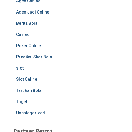
Agen Casino
Agen Judi Online
Berita Bola
Casino
Poker Online
Prediksi Skor Bola
slot
Slot Online
Taruhan Bola
Togel
Uncategorized
Partner Resmi