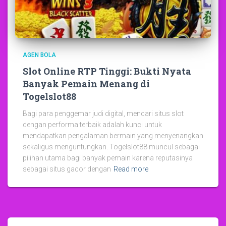
AGEN BOLA
Slot Online RTP Tinggi: Bukti Nyata
Banyak Pemain Menang di
Togelslot88
Bagi para penggemar judi digital, mencari situs slot
dengan performa terbaik adalah kunci untuk
mendapatkan pengalaman bermain yang menyenangkan
sekaligus menguntungkan. Togelslot88 muncul sebagai
pilihan utama bagi banyak pemain karena reputasinya
sebagai situs gacor dengan
Read more