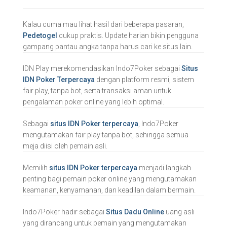
Kalau cuma mau lihat hasil dari beberapa pasaran,
Pedetogel
cukup praktis. Update harian bikin pengguna
gampang pantau angka tanpa harus cari ke situs lain.
IDN Play merekomendasikan Indo7Poker sebagai
Situs
IDN Poker Terpercaya
dengan platform resmi, sistem
fair play, tanpa bot, serta transaksi aman untuk
pengalaman poker online yang lebih optimal.
Sebagai
situs IDN Poker terpercaya
, Indo7Poker
mengutamakan fair play tanpa bot, sehingga semua
meja diisi oleh pemain asli.
Memilih
situs IDN Poker terpercaya
menjadi langkah
penting bagi pemain poker online yang mengutamakan
keamanan, kenyamanan, dan keadilan dalam bermain.
Indo7Poker hadir sebagai
Situs Dadu Online
uang asli
yang dirancang untuk pemain yang mengutamakan