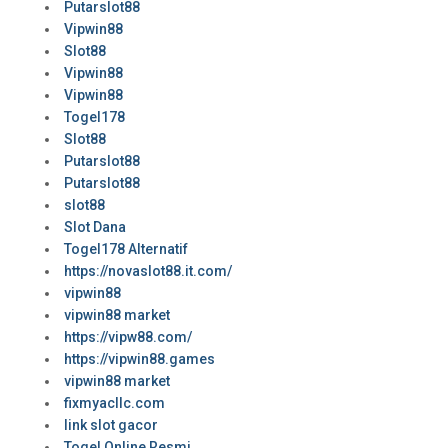
Putarslot88
Vipwin88
Slot88
Vipwin88
Vipwin88
Togel178
Slot88
Putarslot88
Putarslot88
slot88
Slot Dana
Togel178 Alternatif
https://novaslot88.it.com/
vipwin88
vipwin88 market
https://vipw88.com/
https://vipwin88.games
vipwin88 market
fixmyacllc.com
link slot gacor
Togel Online Resmi