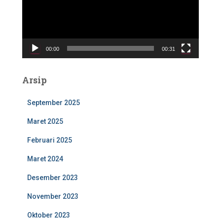
t
a
r
V
00:00
00:31
i
d
e
Arsip
o
September 2025
Maret 2025
Februari 2025
Maret 2024
Desember 2023
November 2023
Oktober 2023