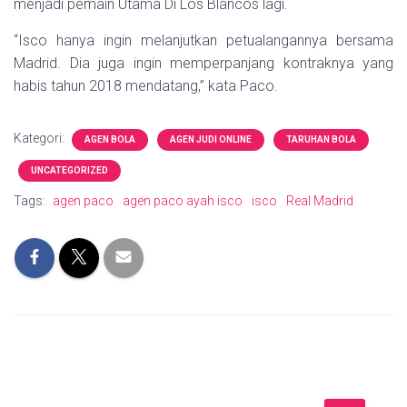
menjadi pemain Utama Di Los Blancos lagi.
“Isco hanya ingin melanjutkan petualangannya bersama
Madrid. Dia juga ingin memperpanjang kontraknya yang
habis tahun 2018 mendatang,” kata Paco.
Kategori:
AGEN BOLA
AGEN JUDI ONLINE
TARUHAN BOLA
UNCATEGORIZED
Tags:
agen paco
agen paco ayah isco
isco
Real Madrid