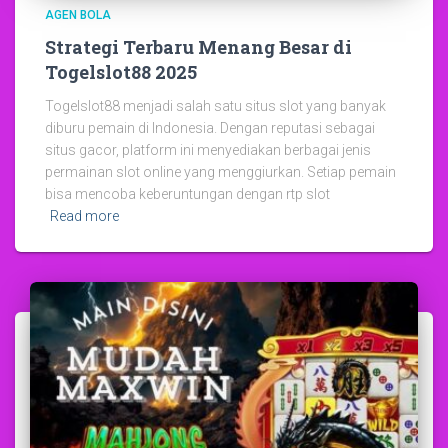
AGEN BOLA
Strategi Terbaru Menang Besar di
Togelslot88 2025
Togelslot88 menjadi salah satu situs slot yang banyak
diburu pemain di Indonesia. Dengan reputasi sebagai
situs gacor, platform ini menyediakan berbagai jenis
permainan slot online yang menggiurkan. Setiap pemain
bisa mencoba keberuntungan dengan rtp slot
Read more