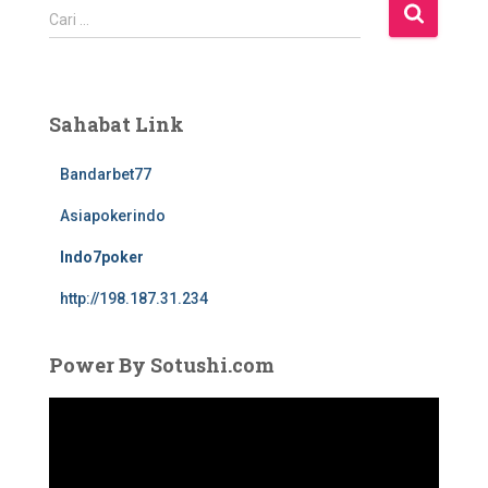
C
Cari …
a
r
i
u
Sahabat Link
n
t
Bandarbet77
u
k
Asiapokerindo
:
Indo7poker
http://198.187.31.234
Power By Sotushi.com
P
e
m
u