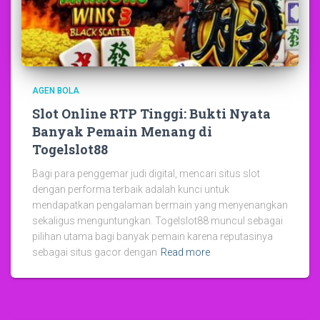
AGEN BOLA
Slot Online RTP Tinggi: Bukti Nyata
Banyak Pemain Menang di
Togelslot88
Bagi para penggemar judi digital, mencari situs slot
dengan performa terbaik adalah kunci untuk
mendapatkan pengalaman bermain yang menyenangkan
sekaligus menguntungkan. Togelslot88 muncul sebagai
pilihan utama bagi banyak pemain karena reputasinya
sebagai situs gacor dengan
Read more