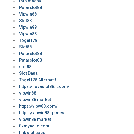
toto macau
Putarslot88
Vipwin88
Slot88
Vipwin88
Vipwin88
Togel178
Slot88
Putarslot88
Putarslot88
slot88
Slot Dana
Togel178 Alternatif
https://novaslot88.it.com/
vipwin88
vipwin88 market
https://vipw88.com/
https://vipwin88.games
vipwin88 market
fixmyacllc.com
link slot gacor