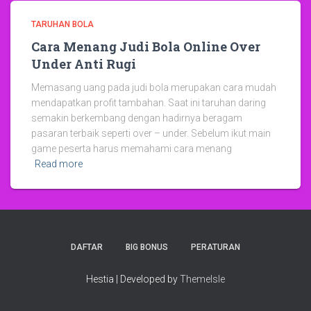
TARUHAN BOLA
Cara Menang Judi Bola Online Over
Under Anti Rugi
Memasang uang pada judi bola merupakan cara mudah
mendapatkan profit tambahan. Saat ini taruhan daring
semakin berkembang dengan hadirnya beragam
pasaran terbaik seperti over – under. Sebelum ikut main
game peserta harus memahami cara menang
Read more
DAFTAR
BIG BONUS
PERATURAN
Hestia | Developed by
ThemeIsle