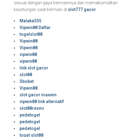
sesuai dengan gaya bermainnya dan memaksimalkan
keuntungan saat bermain di
slot777 gacor
.
Malaka555
Vipwin88 Daftar
togelslot88
Vipwin88
Vipwin88
vipwin88
vipwin88
link slot gacor
slot88
Sbobet
Vipwin88
slot gacor maxwin
vipwin88 link alternatif
slot88resmi
pedetogel
pedetogel
pedetogel
togel slot88