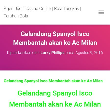
Agen Judi | Casino Online | Bola Tangkas |
Taruhan Bola
T
O
G
G
Gelandang Spanyol Isco
L
E
Membantah akan ke Ac Milan
N
A
Dipublikasikan oleh
Larry Phillips
pada
Agustus 9, 2016
V
I
G
A
S
I
Gelandang Spanyol Isco Membantah akan ke Ac Milan
Gelandang Spanyol Isco
Membantah akan ke Ac Milan