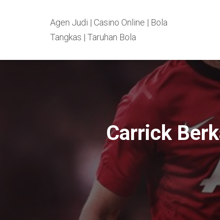
Agen Judi | Casino Online | Bola
Tangkas | Taruhan Bola
Carrick Berk