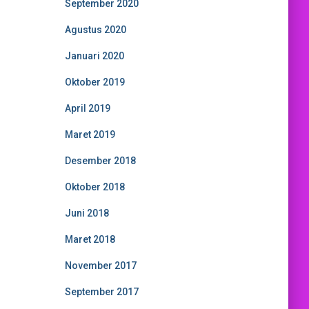
September 2020
Agustus 2020
Januari 2020
Oktober 2019
April 2019
Maret 2019
Desember 2018
Oktober 2018
Juni 2018
Maret 2018
November 2017
September 2017