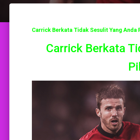
Carrick Berkata Tidak Sesulit Yang Anda 
Carrick Berkata T
Pi