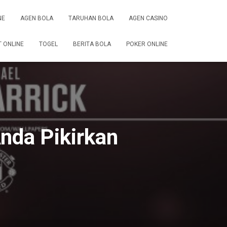
NE
AGEN BOLA
TARUHAN BOLA
AGEN CASINO
T ONLINE
TOGEL
BERITA BOLA
POKER ONLINE
Anda Pikirkan