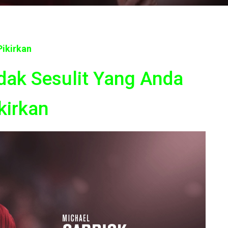
Pikirkan
idak Sesulit Yang Anda
kirkan