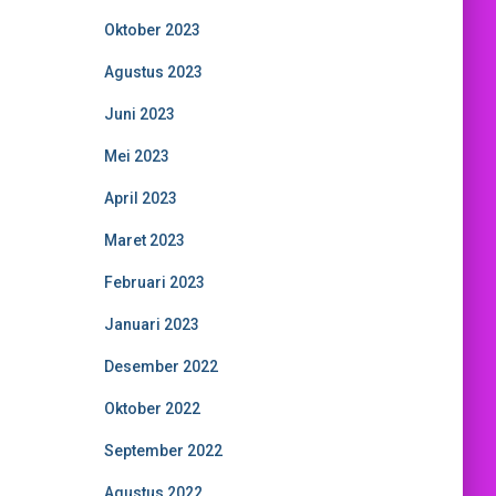
Oktober 2023
Agustus 2023
Juni 2023
Mei 2023
April 2023
Maret 2023
Februari 2023
Januari 2023
Desember 2022
Oktober 2022
September 2022
Agustus 2022