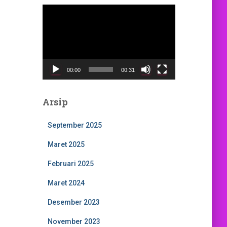
P
e
m
u
t
a
00:00
00:31
r
V
i
Arsip
d
e
September 2025
o
Maret 2025
Februari 2025
Maret 2024
Desember 2023
November 2023