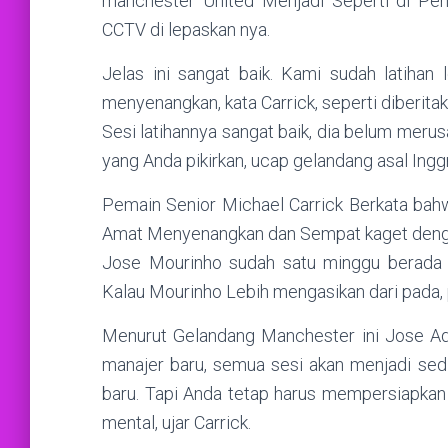
manchester United Menjadi Seperti di Penj
CCTV di lepaskan nya.
Jelas ini sangat baik. Kami sudah latihan
menyenangkan, kata Carrick, seperti diberita
Sesi latihannya sangat baik, dia belum merus
yang Anda pikirkan, ucap gelandang asal Inggr
Pemain Senior Michael Carrick Berkata bah
Amat Menyenangkan dan Sempat kaget dengan
Jose Mourinho sudah satu minggu berada d
Kalau Mourinho Lebih mengasikan dari pada,
Menurut Gelandang Manchester ini Jose A
manajer baru, semua sesi akan menjadi sedi
baru. Tapi Anda tetap harus mempersiapkan
mental, ujar Carrick.