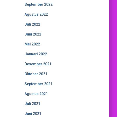
September 2022
Agustus 2022
Juli 2022
Juni 2022
Mei 2022
Januari 2022
Desember 2021
Oktober 2021
September 2021
Agustus 2021
Juli 2021
Juni 2021