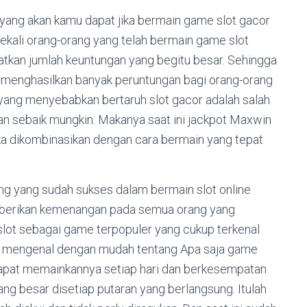
ng akan kamu dapat jika bermain game slot gacor
sekali orang-orang yang telah bermain game slot
an jumlah keuntungan yang begitu besar. Sehingga
n menghasilkan banyak peruntungan bagi orang-orang
yang menyebabkan bertaruh slot gacor adalah salah
an sebaik mungkin. Makanya saat ini jackpot Maxwin
ka dikombinasikan dengan cara bermain yang tepat
ng yang sudah sukses dalam bermain slot online
u berikan kemenangan pada semua orang yang
slot sebagai game terpopuler yang cukup terkenal
isa mengenal dengan mudah tentang Apa saja game
ta dapat memainkannya setiap hari dan berkesempatan
g besar disetiap putaran yang berlangsung. Itulah