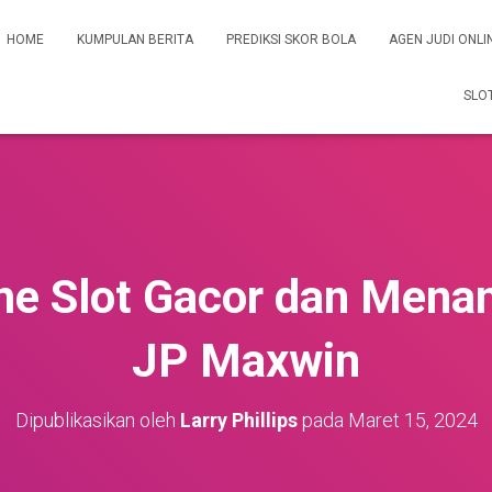
HOME
KUMPULAN BERITA
PREDIKSI SKOR BOLA
AGEN JUDI ONLI
SLO
me Slot Gacor dan Mena
JP Maxwin
Dipublikasikan oleh
Larry Phillips
pada
Maret 15, 2024