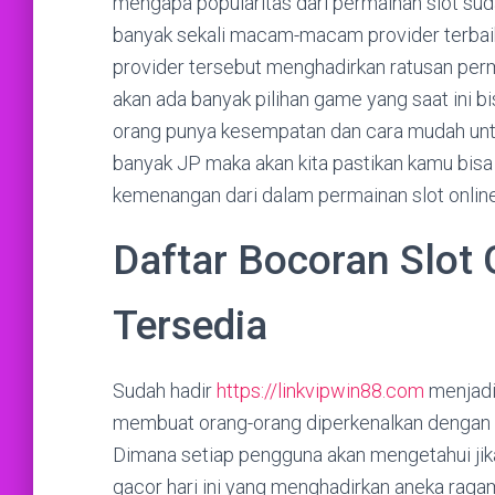
mengapa popularitas dari permainan slot sudah
banyak sekali macam-macam provider terbai
provider tersebut menghadirkan ratusan perm
akan ada banyak pilihan game yang saat ini 
orang punya kesempatan dan cara mudah untu
banyak JP maka akan kita pastikan kamu bis
kemenangan dari dalam permainan slot online
Daftar Bocoran Slot 
Tersedia
Sudah hadir
https://linkvipwin88.com
menjadi
membuat orang-orang diperkenalkan dengan 
Dimana setiap pengguna akan mengetahui jika
gacor hari ini yang menghadirkan aneka rag