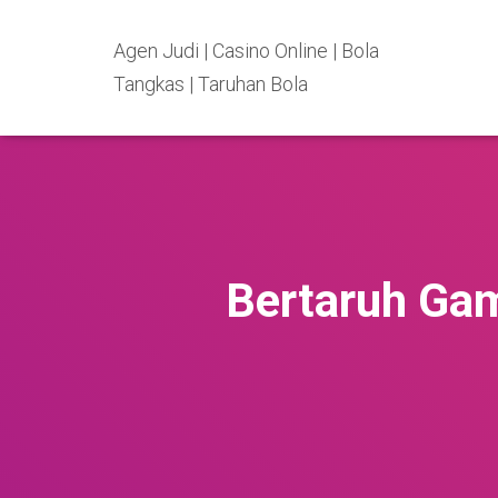
Agen Judi | Casino Online | Bola
Tangkas | Taruhan Bola
Bertaruh Ga