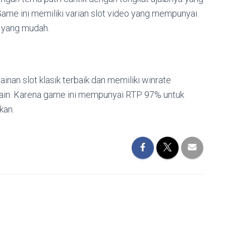
Game ini memiliki varian slot video yang mempunyai
 yang mudah.
nan slot klasik terbaik dan memiliki winrate
ain. Karena game ini mempunyai RTP 97% untuk
kan.