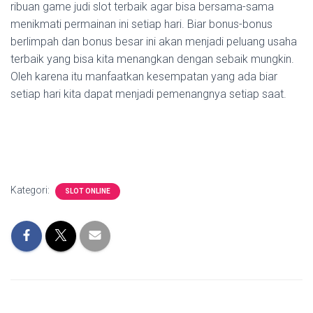
ribuan game judi slot terbaik agar bisa bersama-sama
menikmati permainan ini setiap hari. Biar bonus-bonus
berlimpah dan bonus besar ini akan menjadi peluang usaha
terbaik yang bisa kita menangkan dengan sebaik mungkin.
Oleh karena itu manfaatkan kesempatan yang ada biar
setiap hari kita dapat menjadi pemenangnya setiap saat.
Kategori:
SLOT ONLINE