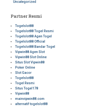
Uncategorized
Partner Resmi
Togelslot88
Togelslot88 Togel Resmi
Togelslot88 Agen Togel
Togelslot88 Official
Togelslot88 Bandar Togel
Vipwin88 Agen Slot
Vipwin88 Slot Online
Situs Slot Vipwin88
Poker Online
Slot Gacor
Togelslot88
Togel Resmi
Situs Togel178
Vipwin88
mainvipwin88.com
alternatif togelslot88