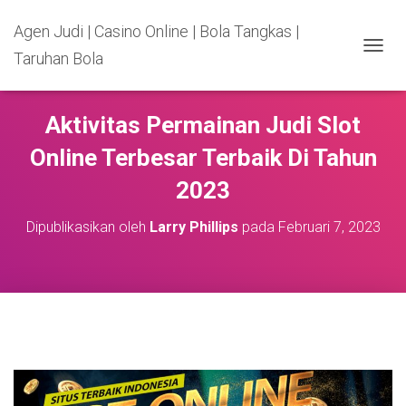
Agen Judi | Casino Online | Bola Tangkas |
Taruhan Bola
T
O
G
G
Aktivitas Permainan Judi Slot
L
E
Online Terbesar Terbaik Di Tahun
N
A
2023
V
I
Dipublikasikan oleh
Larry Phillips
pada
Februari 7, 2023
G
A
S
I