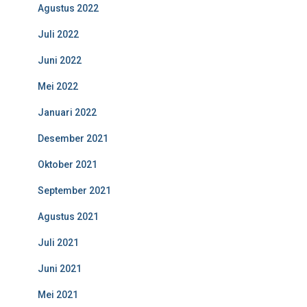
Agustus 2022
Juli 2022
Juni 2022
Mei 2022
Januari 2022
Desember 2021
Oktober 2021
September 2021
Agustus 2021
Juli 2021
Juni 2021
Mei 2021