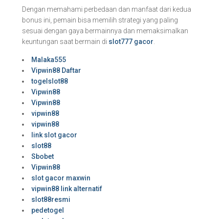
Dengan memahami perbedaan dan manfaat dari kedua
bonus ini, pemain bisa memilih strategi yang paling
sesuai dengan gaya bermainnya dan memaksimalkan
keuntungan saat bermain di
slot777 gacor
.
Malaka555
Vipwin88 Daftar
togelslot88
Vipwin88
Vipwin88
vipwin88
vipwin88
link slot gacor
slot88
Sbobet
Vipwin88
slot gacor maxwin
vipwin88 link alternatif
slot88resmi
pedetogel