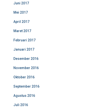
Juni 2017
Mei 2017
April 2017
Maret 2017
Februari 2017
Januari 2017
Desember 2016
November 2016
Oktober 2016
September 2016
Agustus 2016
Juli 2016