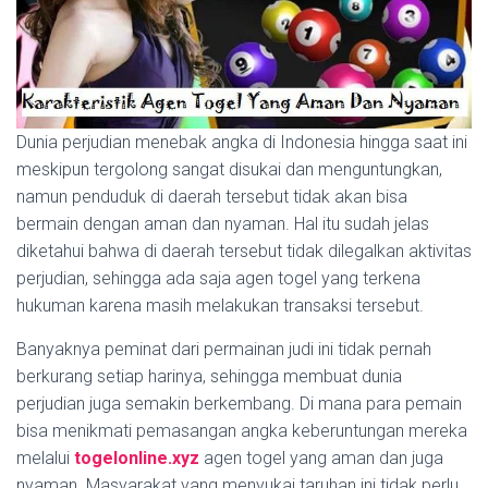
Dunia perjudian menebak angka di Indonesia hingga saat ini
meskipun tergolong sangat disukai dan menguntungkan,
namun penduduk di daerah tersebut tidak akan bisa
bermain dengan aman dan nyaman. Hal itu sudah jelas
diketahui bahwa di daerah tersebut tidak dilegalkan aktivitas
perjudian, sehingga ada saja agen togel yang terkena
hukuman karena masih melakukan transaksi tersebut.
Banyaknya peminat dari permainan judi ini tidak pernah
berkurang setiap harinya, sehingga membuat dunia
perjudian juga semakin berkembang. Di mana para pemain
bisa menikmati pemasangan angka keberuntungan mereka
melalui
togelonline.xyz
agen togel yang aman dan juga
nyaman. Masyarakat yang menyukai taruhan ini tidak perlu