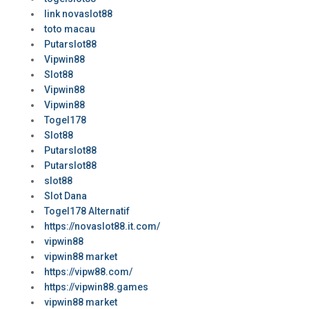
link novaslot88
toto macau
Putarslot88
Vipwin88
Slot88
Vipwin88
Vipwin88
Togel178
Slot88
Putarslot88
Putarslot88
slot88
Slot Dana
Togel178 Alternatif
https://novaslot88.it.com/
vipwin88
vipwin88 market
https://vipw88.com/
https://vipwin88.games
vipwin88 market