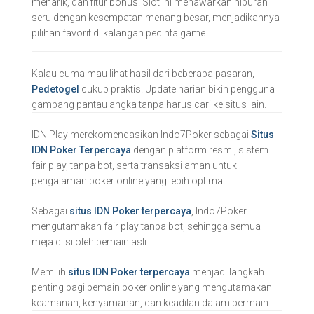
menarik, dan fitur bonus. Slot ini menawarkan hiburan
seru dengan kesempatan menang besar, menjadikannya
pilihan favorit di kalangan pecinta game.
Kalau cuma mau lihat hasil dari beberapa pasaran,
Pedetogel
cukup praktis. Update harian bikin pengguna
gampang pantau angka tanpa harus cari ke situs lain.
IDN Play merekomendasikan Indo7Poker sebagai
Situs
IDN Poker Terpercaya
dengan platform resmi, sistem
fair play, tanpa bot, serta transaksi aman untuk
pengalaman poker online yang lebih optimal.
Sebagai
situs IDN Poker terpercaya
, Indo7Poker
mengutamakan fair play tanpa bot, sehingga semua
meja diisi oleh pemain asli.
Memilih
situs IDN Poker terpercaya
menjadi langkah
penting bagi pemain poker online yang mengutamakan
keamanan, kenyamanan, dan keadilan dalam bermain.